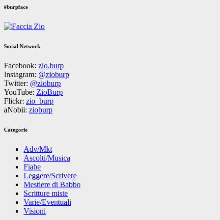
#burpface
Social Network
Facebook:
zio.burp
Instagram:
@zioburp
Twitter:
@zioburp
YouTube:
ZioBurp
Flickr:
zio_burp
aNobii:
zioburp
Categorie
Adv/Mkt
Ascolti/Musica
Fiabe
Leggere/Scrivere
Mestiere di Babbo
Scritture miste
Varie/Eventuali
Visioni