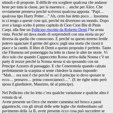
stimoli e di proposte. Il difficile era scegliere qualcosa che andasse
bene per tutta la classe, per la maestra e… anche per Alice. Che
ovviamente premeva perché scrivessi qualcosa apposta. “Papi…
qualcosa tipo Harry Potter…” Ah, certo hai detto poco… Insomma
io ci tengo a queste cose qui, perché mi divertono un mondo. Dopo
aver a lungo scelto il pirmo capitolo di Cion Cion Blu di Pinin
Carpi, alla fine un
Pollicino riscritto da Roberto Denti
l’ha avuta
vinta. Perché mi dava modo di sorprenderli con una storia un po’
diversa da quella che conoscono. E perché su questo terreno fertile
potevo sganciare il germe del gioco: pigli una storia che (non) ti
piace e la cambi. Il libro di Denti a questo proposito è perfetto. Tanto
che Filomena nel pomeriggio ha letto in classe le altre tre storie. Vi
dico solo che quando Cappuccetto Rosso arriva dalla Nonna c’è un
party di nozze perché la Nonna stessa si sta sposando con un
Principe Azzurro di passaggio. E che Cenerentola quando calzata
perfettamente la scarpina si sente chiedere la mano risponde:
“Mah… ora non è che perché tu sei il principe io devo sposare te
ecco… pensavo… prima conosciamoci…”. (E tre righe sotto però
sposa il giardiniere, Maurizio, tiè al principe).
Nel Pollicino che ho letto c’era qualche variazione e qualche altra è
venuta da sé.
Avete presente un Orco che mentre cammina nel bosco a passi
giganteschi, con gli stivali delle sette leghe che rimbombano sul
pavimento della 1a B, avete presente ecco cosa può succedere se