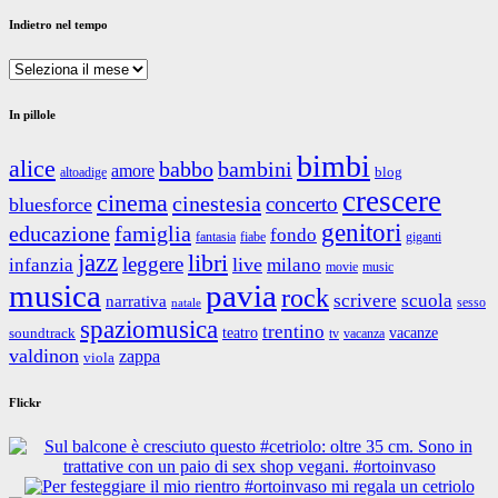
Indietro nel tempo
Indietro
nel
tempo
In pillole
bimbi
alice
babbo
bambini
amore
blog
altoadige
crescere
cinema
cinestesia
concerto
bluesforce
genitori
educazione
famiglia
fondo
fantasia
giganti
fiabe
jazz
libri
leggere
live
infanzia
milano
movie
music
musica
pavia
rock
scrivere
scuola
narrativa
sesso
natale
spaziomusica
trentino
teatro
vacanze
soundtrack
tv
vacanza
valdinon
zappa
viola
Flickr