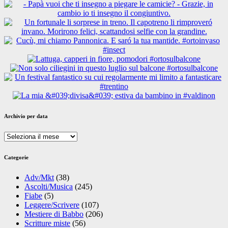
Archivio per data
Archivio
per
data
Categorie
Adv/Mkt
(38)
Ascolti/Musica
(245)
Fiabe
(5)
Leggere/Scrivere
(107)
Mestiere di Babbo
(206)
Scritture miste
(56)