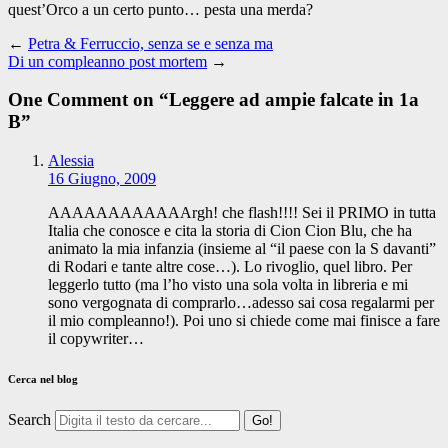
quest’Orco a un certo punto… pesta una merda?
←
Petra & Ferruccio, senza se e senza ma
Di un compleanno post mortem
→
One Comment on “
Leggere ad ampie falcate in 1a
B
”
Alessia
16 Giugno, 2009
AAAAAAAAAAAArgh! che flash!!!! Sei il PRIMO in tutta
Italia che conosce e cita la storia di Cion Cion Blu, che ha
animato la mia infanzia (insieme al “il paese con la S davanti”
di Rodari e tante altre cose…). Lo rivoglio, quel libro. Per
leggerlo tutto (ma l’ho visto una sola volta in libreria e mi
sono vergognata di comprarlo…adesso sai cosa regalarmi per
il mio compleanno!). Poi uno si chiede come mai finisce a fare
il copywriter…
Cerca nel blog
Search