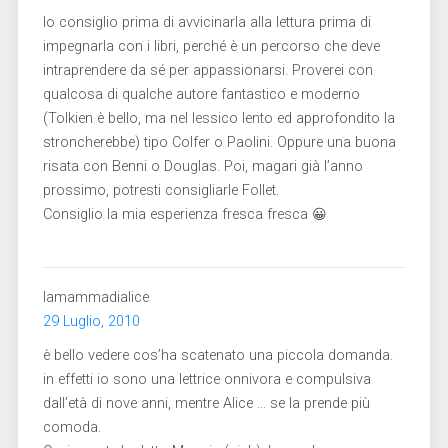
Io consiglio prima di avvicinarla alla lettura prima di
impegnarla con i libri, perché è un percorso che deve
intraprendere da sé per appassionarsi. Proverei con
qualcosa di qualche autore fantastico e moderno
(Tolkien è bello, ma nel lessico lento ed approfondito la
stroncherebbe) tipo Colfer o Paolini. Oppure una buona
risata con Benni o Douglas. Poi, magari già l’anno
prossimo, potresti consigliarle Follet.
Consiglio la mia esperienza fresca fresca 😀
lamammadialice
29 Luglio, 2010
è bello vedere cos’ha scatenato una piccola domanda.
in effetti io sono una lettrice onnivora e compulsiva
dall’età di nove anni, mentre Alice … se la prende più
comoda.