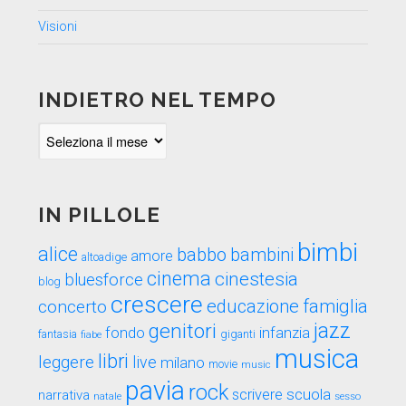
Visioni
INDIETRO NEL TEMPO
Indietro
nel
tempo
IN PILLOLE
bimbi
alice
babbo
bambini
amore
altoadige
cinema
cinestesia
bluesforce
blog
crescere
educazione
famiglia
concerto
genitori
jazz
fondo
infanzia
fantasia
fiabe
giganti
musica
libri
leggere
live
milano
movie
music
pavia
rock
scuola
scrivere
narrativa
sesso
natale