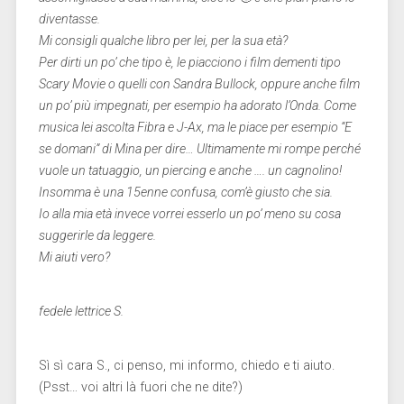
diventasse.
Mi consigli qualche libro per lei, per la sua età?
Per dirti un po’ che tipo è, le piacciono i film dementi tipo
Scary Movie o quelli con Sandra Bullock, oppure anche film
un po’ più impegnati, per esempio ha adorato l’Onda. Come
musica lei ascolta Fibra e J-Ax, ma le piace per esempio “E
se domani” di Mina per dire… Ultimamente mi rompe perché
vuole un tatuaggio, un piercing e anche …. un cagnolino!
Insomma è una 15enne confusa, com’è giusto che sia.
Io alla mia età invece vorrei esserlo un po’ meno su cosa
suggerirle da leggere.
Mi aiuti vero?
fedele lettrice S.
Sì sì cara S., ci penso, mi informo, chiedo e ti aiuto.
(Psst… voi altri là fuori che ne dite?)