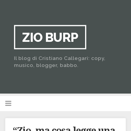
ZIO BURP
Il blog di Cristiano Callegari: copy,
musico, blogger, babbo.
“Zio, ma cosa legge una