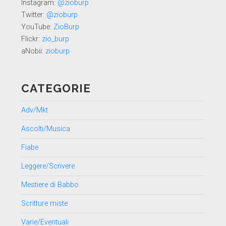
Instagram:
@zioburp
Twitter:
@zioburp
YouTube:
ZioBurp
Flickr:
zio_burp
aNobii:
zioburp
CATEGORIE
Adv/Mkt
Ascolti/Musica
Fiabe
Leggere/Scrivere
Mestiere di Babbo
Scritture miste
Varie/Eventuali