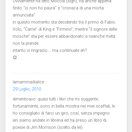
Ovviamente ha letto Moccia (sigh), ha anche appena
finito “io non ho paura” e “cronaca di una morta
annunciata”.
in questo momento sta decidendo tra il primo di Fabio
Volo, “Carrie” di King e “Firmino”, mentre “il signore delle
mosche” sta per essere abbandonato a neanche metà:
non la prende.
intanto vi ringrazio…. ma continuate eh?
😉
lamammadialice
29 Luglio, 2010
dimenticavo: quasi tutti i libri che mi suggerite,
fortunamente, sono in bella mostra nei miei scaffali, le
ho consigliato di farci un giro, così, senza impegno.
ieri siamo andate in libreria ed ha preso un libro di
poesie di Jim Morrison (scelto da lei).