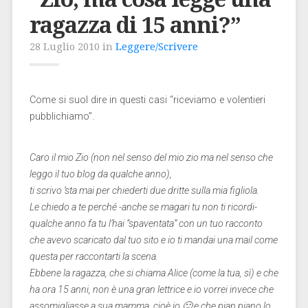
ragazza di 15 anni?”
28 Luglio 2010 in
Leggere/Scrivere
Come si suol dire in questi casi “riceviamo e volentieri
pubblichiamo”.
Caro il mio Zio (non nel senso del mio zio ma nel senso che
leggo il tuo blog da qualche anno),
ti scrivo ‘sta mai per chiederti due dritte sulla mia figliola.
Le chiedo a te perché -anche se magari tu non ti ricordi-
qualche anno fa tu l’hai “spaventata” con un tuo racconto
che avevo scaricato dal tuo sito e io ti mandai una mail come
questa per raccontarti la scena.
Ebbene la ragazza, che si chiama Alice (come la tua, sì) e che
ha ora 15 anni, non è una gran lettrice e io vorrei invece che
assomigliasse a sua mamma, cioè io 🙂 e che pian piano lo