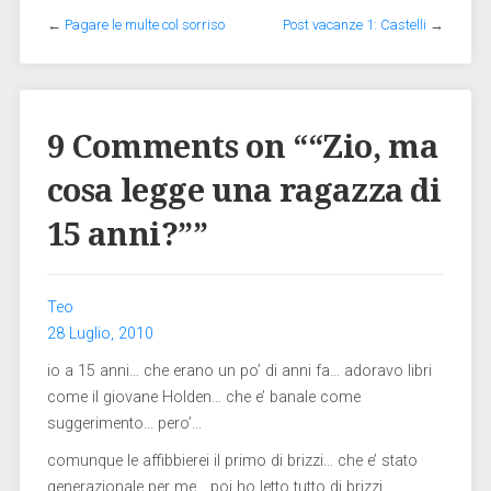
←
Pagare le multe col sorriso
Post vacanze 1: Castelli
→
9 Comments on “
“Zio, ma
cosa legge una ragazza di
15 anni?”
”
Teo
28 Luglio, 2010
io a 15 anni… che erano un po’ di anni fa… adoravo libri
come il giovane Holden… che e’ banale come
suggerimento… pero’…
comunque le affibbierei il primo di brizzi… che e’ stato
generazionale per me… poi ho letto tutto di brizzi…