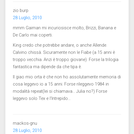
zio burp
28 Luglio, 2010
mmm Gaiman mi incuriosisce molto, Brizzi, Banana e
De Carlo mai coperti.
King credo che potrebbe andare, o anche Allende.
Calvino chissà. Sicuramente non le Fiabe (a 15 anni è
troppo vecchia. Anzi è troppo giovane). Forse la trilogia
fantastica ma dipende da che tipa è.
Il giao mio orta è che non ho assolutamente memoria di
cosa leggevo io a 15 anni. Forse rileggevo 1984 in
modalità repeat(lei si chiamava… Julia no?) Forse
leggevo solo Tex e l’Intrepido…
mackos-gnu
28 Luglio, 2010