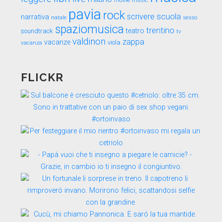
movie
music
pavia
rock
scuola
scrivere
narrativa
sesso
natale
spaziomusica
trentino
teatro
soundtrack
tv
valdinon
zappa
vacanze
viola
vacanza
FLICKR