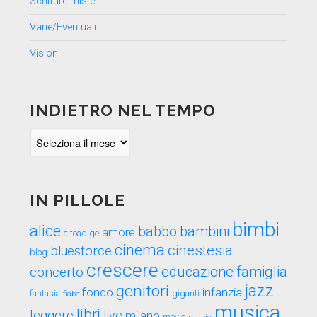
Scritture miste
Varie/Eventuali
Visioni
INDIETRO NEL TEMPO
Indietro
nel
tempo
IN PILLOLE
bimbi
alice
babbo
bambini
amore
altoadige
cinema
cinestesia
bluesforce
blog
crescere
educazione
famiglia
concerto
genitori
jazz
fondo
infanzia
fantasia
fiabe
giganti
musica
libri
leggere
live
milano