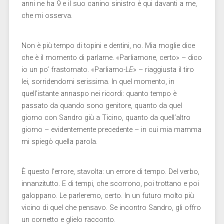
anni ne ha 9 e il suo canino sinistro è qui davanti a me,
che mi osserva.
Non è più tempo di topini e dentini, no. Mia moglie dice
che è il momento di parlarne. «Parliamone, certo» – dico
io un po’ frastornato. «Parliamo-
LE
» – riaggiusta il tiro
lei, sorridendomi serissima. In quel momento, in
quell’istante annaspo nei ricordi: quanto tempo è
passato da quando sono genitore, quanto da quel
giorno con Sandro giù a Ticino, quanto da quell’altro
giorno – evidentemente precedente – in cui mia mamma
mi spiegò quella parola.
È questo l’errore, stavolta: un errore di tempo. Del verbo,
innanzitutto. E di tempi, che scorrono, poi trottano e poi
galoppano. Le parleremo, certo. In un futuro molto più
vicino di quel che pensavo. Se incontro Sandro, gli offro
un cornetto e glielo racconto.