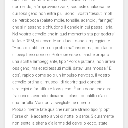
dormendo, all’improvviso zack, succede qualcosa per
cui l’ossigeno non entra più. Sono i vostri “tessuti molli
del retrobocca (palato molle, tonsille, adenoidi, faringe)”,
che si rilassano e chiudono il canale in cui passa l’aria.
Nel vostro cervello che in quel momento sta per godersi
la fase REM, si accende una luce rossa lampeggiante.
“Houston, abbiamo un problema” insomma, con tanto
di beep beep sonoro. Potrebbe esserci anche proprio
una scritta lampeggiante, tipo “Porca puttana, non arriva
ossigeno, maledetti tessuti molli, datevi una mossa!” E
così, rapido come solo un impulso nervoso, il vostro
cervello ordina ai muscoli di riaprire quei condotti
strategici e far affluire l’ossigeno. È una cosa che dura
frazioni di secondo, diciamo il classico batitto d’ali di
una farfalla. Voi non vi svegliate nemmeno.
Probabilmente fate qualche rumore strano tipo “plop”.
Forse chi è accanto a voi di notte lo sente. Sicuramente
non sente la sirena d’allarme del cervello ecco, state