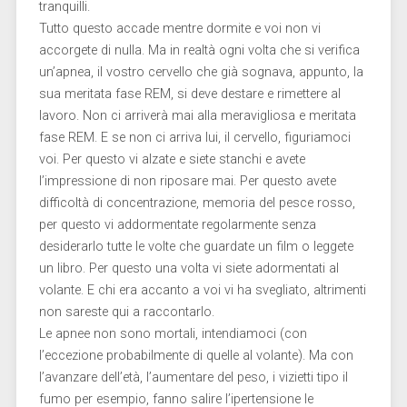
tranquilli.
Tutto questo accade mentre dormite e voi non vi
accorgete di nulla. Ma in realtà ogni volta che si verifica
un’apnea, il vostro cervello che già sognava, appunto, la
sua meritata fase REM, si deve destare e rimettere al
lavoro. Non ci arriverà mai alla meravigliosa e meritata
fase REM. E se non ci arriva lui, il cervello, figuriamoci
voi. Per questo vi alzate e siete stanchi e avete
l’impressione di non riposare mai. Per questo avete
difficoltà di concentrazione, memoria del pesce rosso,
per questo vi addormentate regolarmente senza
desiderarlo tutte le volte che guardate un film o leggete
un libro. Per questo una volta vi siete adormentati al
volante. E chi era accanto a voi vi ha svegliato, altrimenti
non sareste qui a raccontarlo.
Le apnee non sono mortali, intendiamoci (con
l’eccezione probabilmente di quelle al volante). Ma con
l’avanzare dell’età, l’aumentare del peso, i vizietti tipo il
fumo per esempio, fanno salire l’ipertensione le