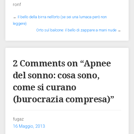
ronf
←
Il bello della birra nell’orto (se sei una lumaca però non
leggere)
Orto sul balcone: il bello di zappare a mani nude
→
2 Comments on “
Apnee
del sonno: cosa sono,
come si curano
(burocrazia compresa)
”
fugaz
16 Maggio, 2013