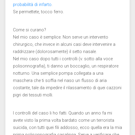
probabilità di infarto
.
Se permettete, tocco ferro.
Come si curano?
Nel mio caso è semplice. Non serve un intervento
chirurgico, che invece in alcuni casi deve intervenire a
raddrizzare (dolorosamente) il setto nasale.
Nel mio caso dopo tutti i controlli (v. sotto alla voce
polisonnografia), ti danno un boccaglio, un respiratore
notturno. Una semplice pompa collegata a una
maschera che ti soffia nel naso un flusso di aria
costante, tale da impedire il rilassamento di quei cazzoni
pigri dei tessuti molli.
I controlli del caso li ho fatti. Quando un anno fa mi
avete visto la prima volta bardato come un terrorista
suicida, con tutti quei fili addosso, ecco quella era la mia
prima polisonnografia casalinga. Serve a verificare che