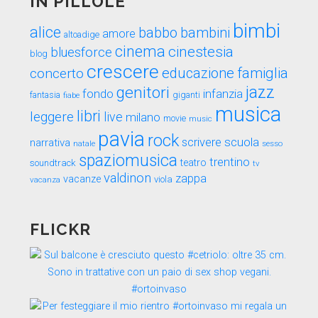
IN PILLOLE
bimbi
alice
babbo
bambini
amore
altoadige
cinema
cinestesia
bluesforce
blog
crescere
educazione
famiglia
concerto
genitori
jazz
fondo
infanzia
fantasia
fiabe
giganti
musica
libri
leggere
live
milano
movie
music
pavia
rock
scuola
scrivere
narrativa
sesso
natale
spaziomusica
trentino
teatro
soundtrack
tv
valdinon
zappa
vacanze
viola
vacanza
FLICKR