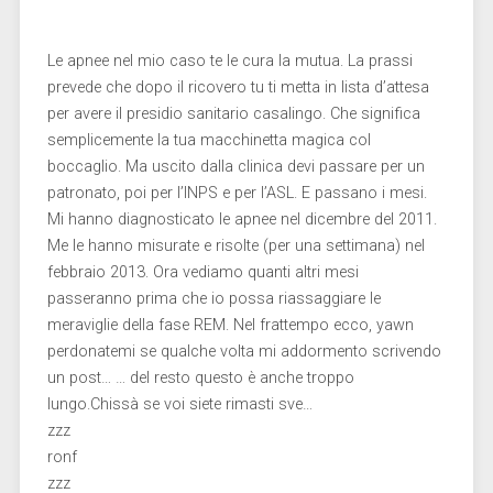
Le apnee nel mio caso te le cura la mutua. La prassi
prevede che dopo il ricovero tu ti metta in lista d’attesa
per avere il presidio sanitario casalingo. Che significa
semplicemente la tua macchinetta magica col
boccaglio. Ma uscito dalla clinica devi passare per un
patronato, poi per l’INPS e per l’ASL. E passano i mesi.
Mi hanno diagnosticato le apnee nel dicembre del 2011.
Me le hanno misurate e risolte (per una settimana) nel
febbraio 2013. Ora vediamo quanti altri mesi
passeranno prima che io possa riassaggiare le
meraviglie della fase REM. Nel frattempo ecco, yawn
perdonatemi se qualche volta mi addormento scrivendo
un post… … del resto questo è anche troppo
lungo.Chissà se voi siete rimasti sve…
zzz
ronf
zzz