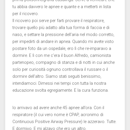
tu abbia davvero le apnee e quante e a metterti in lista
per il ricovero.
Il ricovero poi serve per farti provare il respiratore,
trovare quello più adatto alla tua forma di faccia e di
naso, e settare la pressione dell’aria nel modo corretto,
per impedirti di andare in apnea. Quando mi avete visto
postare foto da un ospedale, ero lì che re-imparavo a
dormire. E lì con me c’era il buon Alfredo, camionista
partenopeo, compagno di stanza e di notti in cui anche
solo per curiosità ognuno controllava il russare o il
dormire dell’altro. Siamo stati seguiti benissimo,
intendiamoci. Dimessi nei tempi con tutta la nostra
educazione svolta egregiamente. E la cura funziona.
Io arrivavo ad avere anche 45 apnee all’ora. Con il
respiratore (il cui vero nome è CPAP, acronimo di
Continuous Positive Airway Pressure) le azzeravo. Tutte.
E dormivo. E mi alzavo che ero un altro.