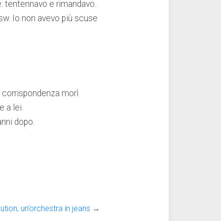
re: tentennavo e rimandavo.
ssw. Io non avevo più scuse
ra corrispondenza morì
 a lei.
anni dopo.
tion, un’orchestra in jeans
→