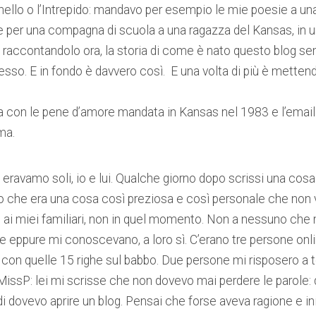
nello o l’Intrepido: mandavo per esempio le mie poesie a un
 per una compagna di scuola a una ragazza del Kansas, in un
raccontandolo ora, la storia di come è nato questo blog se
esso. E in fondo è davvero così. E una volta di più è metten
tera con le pene d’amore mandata in Kansas nel 1983 e l’ema
ma.
ravamo soli, io e lui. Qualche giorno dopo scrissi una cosa b
 che era una cosa così preziosa e così personale che non 
i miei familiari, non in quel momento. Non a nessuno che
e eppure mi conoscevano, a loro sì. C’erano tre persone onl
, con quelle 15 righe sul babbo. Due persone mi risposero a t
MissP: lei mi scrisse che non dovevo mai perdere le parole:
 dovevo aprire un blog. Pensai che forse aveva ragione e iniz