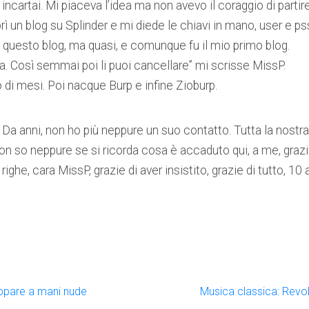
incartai. Mi piaceva l’idea ma non avevo il coraggio di parti
 un blog su Splinder e mi diede le chiavi in mano, user e p
 questo blog, ma quasi, e comunque fu il mio primo blog.
. Così semmai poi li puoi cancellare” mi scrisse MissP.
 di mesi. Poi nacque Burp e infine Zioburp.
 Da anni, non ho più neppure un suo contatto. Tutta la nost
n so neppure se si ricorda cosa è accaduto qui, a me, grazie
ghe, cara MissP, grazie di aver insistito, grazie di tutto, 10 
zappare a mani nude
Musica classica: Revolu