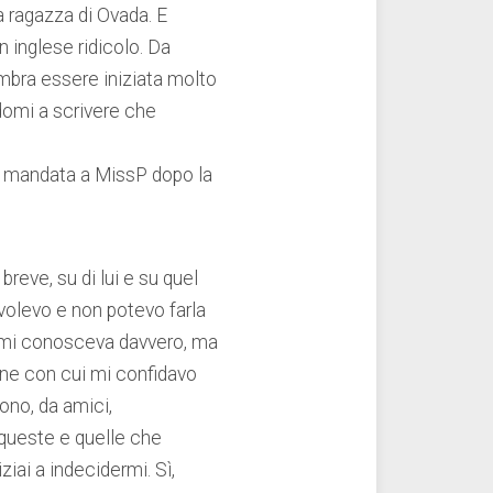
a ragazza di Ovada. E
 inglese ridicolo. Da
mbra essere iniziata molto
domi a scrivere che
il mandata a MissP dopo la
reve, su di lui e su quel
volevo e non potevo farla
 mi conosceva davvero, ma
ine con cui mi confidavo
ono, da amici,
 queste e quelle che
iai a indecidermi. Sì,