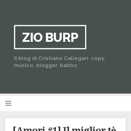
ZIO BURP
Il blog di Cristiano Callegari: copy,
musico, blogger, babbo.
[Amori #1] Il miglior tè