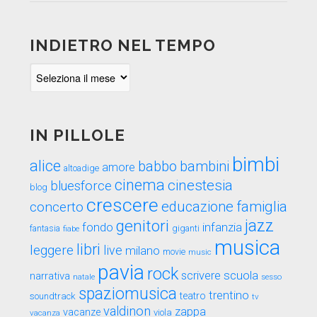
INDIETRO NEL TEMPO
Indietro
nel
tempo
IN PILLOLE
bimbi
alice
babbo
bambini
amore
altoadige
cinema
cinestesia
bluesforce
blog
crescere
educazione
famiglia
concerto
genitori
jazz
fondo
infanzia
fantasia
fiabe
giganti
musica
libri
leggere
live
milano
movie
music
pavia
rock
scuola
scrivere
narrativa
sesso
natale
spaziomusica
trentino
teatro
soundtrack
tv
valdinon
zappa
vacanze
viola
vacanza