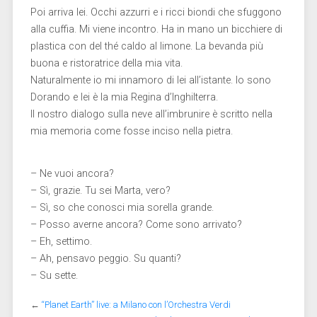
Poi arriva lei. Occhi azzurri e i ricci biondi che sfuggono
alla cuffia. Mi viene incontro. Ha in mano un bicchiere di
plastica con del thé caldo al limone. La bevanda più
buona e ristoratrice della mia vita.
Naturalmente io mi innamoro di lei all’istante. Io sono
Dorando e lei è la mia Regina d’Inghilterra.
Il nostro dialogo sulla neve all’imbrunire è scritto nella
mia memoria come fosse inciso nella pietra.
– Ne vuoi ancora?
– Sì, grazie. Tu sei Marta, vero?
– Sì, so che conosci mia sorella grande.
– Posso averne ancora? Come sono arrivato?
– Eh, settimo.
– Ah, pensavo peggio. Su quanti?
– Su sette.
←
“Planet Earth” live: a Milano con l’Orchestra Verdi