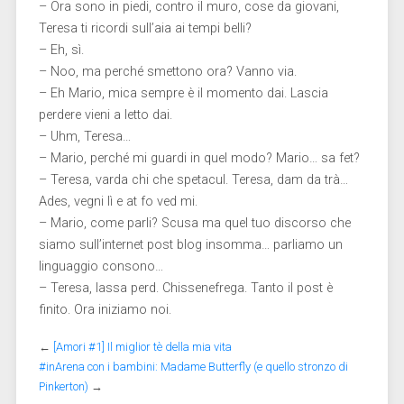
– Ora sono in piedi, contro il muro, cose da giovani,
Teresa ti ricordi sull’aia ai tempi belli?
– Eh, sì.
– Noo, ma perché smettono ora? Vanno via.
– Eh Mario, mica sempre è il momento dai. Lascia
perdere vieni a letto dai.
– Uhm, Teresa…
– Mario, perché mi guardi in quel modo? Mario… sa fet?
– Teresa, varda chi che spetacul. Teresa, dam da trà…
Ades, vegni lì e at fo ved mi.
– Mario, come parli? Scusa ma quel tuo discorso che
siamo sull’internet post blog insomma… parliamo un
linguaggio consono…
– Teresa, lassa perd. Chissenefrega. Tanto il post è
finito. Ora iniziamo noi.
←
[Amori #1] Il miglior tè della mia vita
#inArena con i bambini: Madame Butterfly (e quello stronzo di
Pinkerton)
→