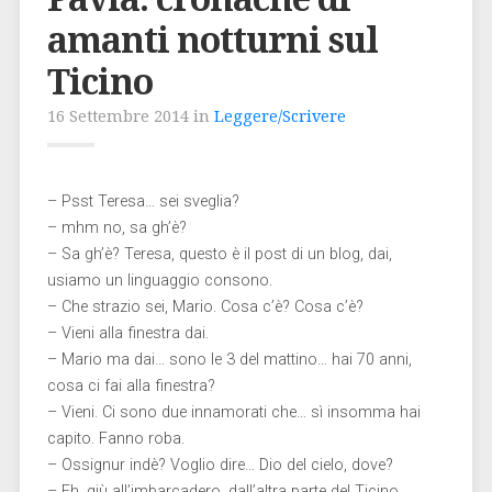
amanti notturni sul
Ticino
16 Settembre 2014 in
Leggere/Scrivere
– Psst Teresa… sei sveglia?
– mhm no, sa gh’è?
– Sa gh’è? Teresa, questo è il post di un blog, dai,
usiamo un linguaggio consono.
– Che strazio sei, Mario. Cosa c’è? Cosa c’è?
– Vieni alla finestra dai.
– Mario ma dai… sono le 3 del mattino… hai 70 anni,
cosa ci fai alla finestra?
– Vieni. Ci sono due innamorati che… sì insomma hai
capito. Fanno roba.
– Ossignur indè? Voglio dire… Dio del cielo, dove?
– Eh, giù all’imbarcadero, dall’altra parte del Ticino.