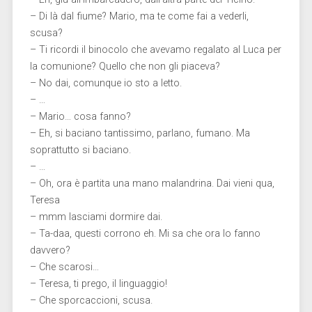
– Di là dal fiume? Mario, ma te come fai a vederli,
scusa?
– Ti ricordi il binocolo che avevamo regalato al Luca per
la comunione? Quello che non gli piaceva?
– No dai, comunque io sto a letto.
– …
– Mario… cosa fanno?
– Eh, si baciano tantissimo, parlano, fumano. Ma
soprattutto si baciano.
– …
– Oh, ora è partita una mano malandrina. Dai vieni qua,
Teresa
– mmm lasciami dormire dai.
– Ta-daa, questi corrono eh. Mi sa che ora lo fanno
davvero?
– Che scarosi…
– Teresa, ti prego, il linguaggio!
– Che sporcaccioni, scusa.