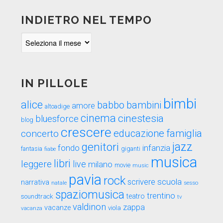
INDIETRO NEL TEMPO
Indietro
nel
tempo
IN PILLOLE
bimbi
alice
babbo
bambini
amore
altoadige
cinema
cinestesia
bluesforce
blog
crescere
educazione
famiglia
concerto
genitori
jazz
fondo
infanzia
fantasia
fiabe
giganti
musica
libri
leggere
live
milano
movie
music
pavia
rock
scuola
scrivere
narrativa
sesso
natale
spaziomusica
trentino
teatro
soundtrack
tv
valdinon
zappa
vacanze
viola
vacanza