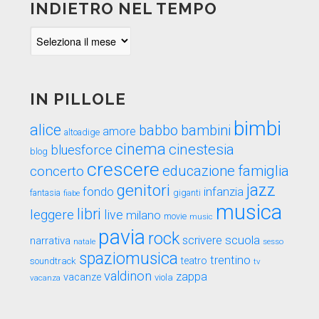
INDIETRO NEL TEMPO
Indietro
nel
tempo
IN PILLOLE
bimbi
alice
babbo
bambini
amore
altoadige
cinema
cinestesia
bluesforce
blog
crescere
educazione
famiglia
concerto
genitori
jazz
fondo
infanzia
fantasia
fiabe
giganti
musica
libri
leggere
live
milano
movie
music
pavia
rock
scuola
scrivere
narrativa
sesso
natale
spaziomusica
trentino
teatro
soundtrack
tv
valdinon
zappa
vacanze
viola
vacanza