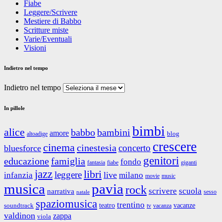
Fiabe
Leggere/Scrivere
Mestiere di Babbo
Scritture miste
Varie/Eventuali
Visioni
Indietro nel tempo
Indietro nel tempo
In pillole
bimbi
alice
babbo
bambini
amore
blog
altoadige
crescere
cinema
cinestesia
concerto
bluesforce
genitori
educazione
famiglia
fondo
fantasia
giganti
fiabe
jazz
libri
leggere
live
infanzia
milano
movie
music
musica
pavia
rock
scrivere
scuola
narrativa
sesso
natale
spaziomusica
trentino
teatro
vacanze
soundtrack
tv
vacanza
valdinon
zappa
viola