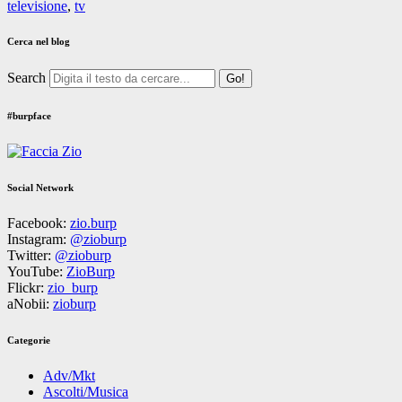
televisione
,
tv
Cerca nel blog
Search
#burpface
Social Network
Facebook:
zio.burp
Instagram:
@zioburp
Twitter:
@zioburp
YouTube:
ZioBurp
Flickr:
zio_burp
aNobii:
zioburp
Categorie
Adv/Mkt
Ascolti/Musica