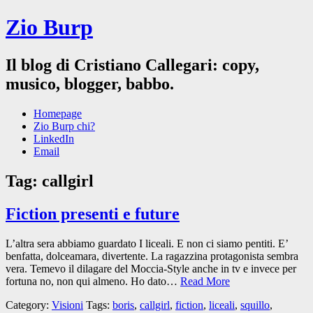
Zio Burp
Il blog di Cristiano Callegari: copy,
musico, blogger, babbo.
Homepage
Zio Burp chi?
LinkedIn
Email
Tag:
callgirl
Fiction presenti e future
L’altra sera abbiamo guardato I liceali. E non ci siamo pentiti. E’
benfatta, dolceamara, divertente. La ragazzina protagonista sembra
vera. Temevo il dilagare del Moccia-Style anche in tv e invece per
fortuna no, non qui almeno. Ho dato…
Read More
Category:
Visioni
Tags:
boris
,
callgirl
,
fiction
,
liceali
,
squillo
,