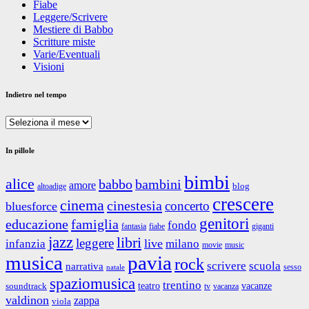
Fiabe
Leggere/Scrivere
Mestiere di Babbo
Scritture miste
Varie/Eventuali
Visioni
Indietro nel tempo
Indietro
nel
tempo
In pillole
bimbi
alice
babbo
bambini
amore
blog
altoadige
crescere
cinema
cinestesia
concerto
bluesforce
genitori
educazione
famiglia
fondo
fantasia
giganti
fiabe
jazz
libri
leggere
live
infanzia
milano
movie
music
musica
pavia
rock
scrivere
scuola
narrativa
sesso
natale
spaziomusica
trentino
teatro
vacanze
soundtrack
tv
vacanza
valdinon
zappa
viola