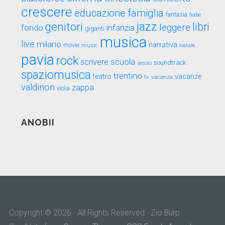
crescere
educazione
famiglia
fantasia
fiabe
genitori
jazz
libri
leggere
fondo
infanzia
giganti
musica
live
milano
narrativa
movie
music
natale
pavia
rock
scuola
scrivere
soundtrack
sesso
spaziomusica
trentino
teatro
vacanze
tv
vacanza
valdinon
zappa
viola
ANOBII
Copyright © 2026 · All Rights Reserved · Zio Burp