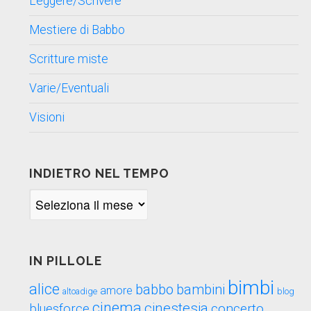
Leggere/Scrivere
Mestiere di Babbo
Scritture miste
Varie/Eventuali
Visioni
INDIETRO NEL TEMPO
Indietro
nel
tempo
IN PILLOLE
bimbi
alice
babbo
bambini
amore
blog
altoadige
cinema
cinestesia
concerto
bluesforce