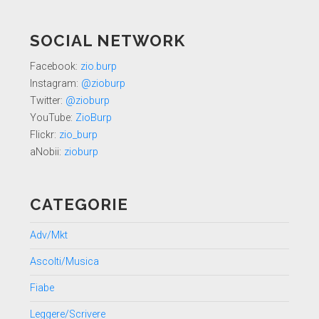
SOCIAL NETWORK
Facebook:
zio.burp
Instagram:
@zioburp
Twitter:
@zioburp
YouTube:
ZioBurp
Flickr:
zio_burp
aNobii:
zioburp
CATEGORIE
Adv/Mkt
Ascolti/Musica
Fiabe
Leggere/Scrivere