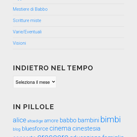
Mestiere di Babbo
Scritture miste
Varie/Eventuali
Visioni
INDIETRO NEL TEMPO
Indietro
nel
tempo
IN PILLOLE
bimbi
alice
babbo
bambini
amore
altoadige
cinema
cinestesia
bluesforce
blog