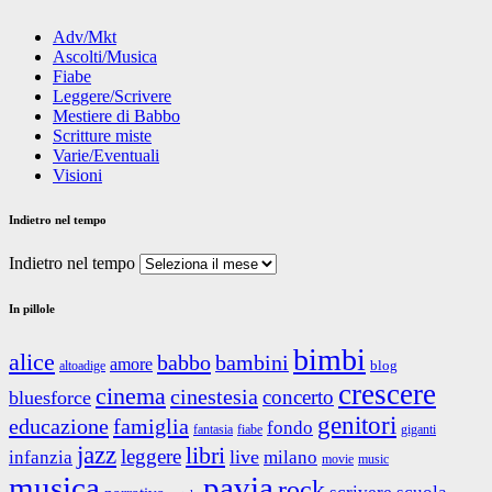
Adv/Mkt
Ascolti/Musica
Fiabe
Leggere/Scrivere
Mestiere di Babbo
Scritture miste
Varie/Eventuali
Visioni
Indietro nel tempo
Indietro nel tempo
In pillole
bimbi
alice
babbo
bambini
amore
blog
altoadige
crescere
cinema
cinestesia
concerto
bluesforce
genitori
educazione
famiglia
fondo
fantasia
giganti
fiabe
jazz
libri
leggere
live
infanzia
milano
movie
music
musica
pavia
rock