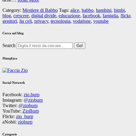
Category:
Mestiere di Babbo
Tags:
alice
,
babbo
,
bambini
,
bimbi
,
blog
,
crescere
,
digital divide
,
educazione
,
facebook
,
famiglia
,
flickr
,
genitori
,
lia celi
,
privacy
,
tecnologia
,
vodafone
,
youtube
Cerca nel blog
Search
#burpface
Social Network
Facebook:
zio.burp
Instagram:
@zioburp
Twitter:
@zioburp
YouTube:
ZioBurp
Flickr:
zio_burp
aNobii:
zioburp
Categorie