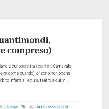
Quantimondi,
e compreso)
o a curiosare tra i carri e il Carnevale
 dove come quando), ci sono non poche
bito infanzia, lettura, teatro a cui mi…
re di Babbo
Tags:
bimbi
,
educazione
,