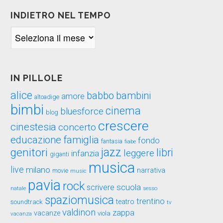
INDIETRO NEL TEMPO
Indietro
nel
tempo
IN PILLOLE
alice
babbo
bambini
amore
altoadige
bimbi
cinema
bluesforce
blog
crescere
cinestesia
concerto
educazione
famiglia
fondo
fantasia
fiabe
genitori
jazz
libri
leggere
infanzia
giganti
musica
live
milano
narrativa
movie
music
pavia
rock
scuola
scrivere
sesso
natale
spaziomusica
trentino
teatro
soundtrack
tv
valdinon
zappa
vacanze
viola
vacanza