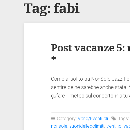
Tag:
fabi
Post vacanze 5:
*
Come al solito tra NonSole Jazz Fest
sentire ce ne sarebbe anche stata. 
gufare il meteo sul concerto in altu
Category:
Varie/Eventuali
Tags
nonsole
,
suonidelledolimiti
,
trentino
,
va