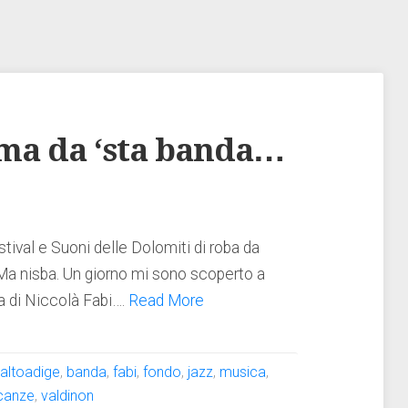
 ma da ‘sta banda…
ival e Suoni delle Dolomiti di roba da
Ma nisba. Un giorno mi sono scoperto a
ra di Niccolà Fabi….
Read More
:
altoadige
,
banda
,
fabi
,
fondo
,
jazz
,
musica
,
canze
,
valdinon