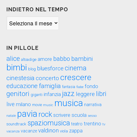
INDIETRO NEL TEMPO
Indietro
nel
tempo
IN PILLOLE
alice
babbo
bambini
amore
altoadige
bimbi
cinema
bluesforce
blog
crescere
cinestesia
concerto
educazione
famiglia
fondo
fantasia
fiabe
genitori
jazz
libri
leggere
infanzia
giganti
musica
live
milano
narrativa
movie
music
pavia
rock
scuola
scrivere
sesso
natale
spaziomusica
trentino
teatro
soundtrack
tv
valdinon
zappa
vacanze
viola
vacanza