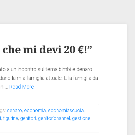
 che mi devi 20 €!”
ato a un incontro sul tema bimbi e denaro
ano la mia famiglia attuale. E la famiglia da
onni…
Read More
gs:
denaro
,
economia
,
economiascuola
,
i
,
figurine
,
genitori
,
genitorichannel
,
gestione