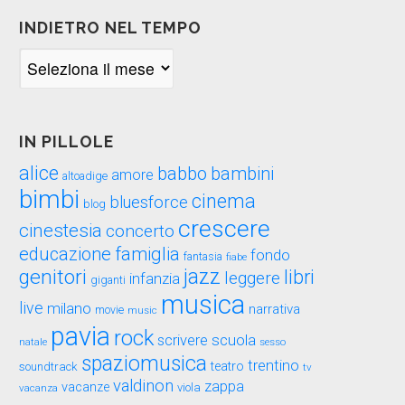
INDIETRO NEL TEMPO
Indietro
nel
tempo
IN PILLOLE
alice
babbo
bambini
amore
altoadige
bimbi
cinema
bluesforce
blog
crescere
cinestesia
concerto
educazione
famiglia
fondo
fantasia
fiabe
genitori
jazz
libri
leggere
infanzia
giganti
musica
live
milano
narrativa
movie
music
pavia
rock
scuola
scrivere
sesso
natale
spaziomusica
trentino
teatro
soundtrack
tv
valdinon
zappa
vacanze
viola
vacanza