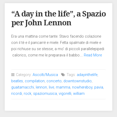
“A day in the life”, a Spazio
per John Lennon
Era una mattina come tante. Stavo facendo colazione
con il tè e il pancarrè e miele. Fetta spalmate di miele e
poi richiuse su se stesse, a mo’ di piccoli parallelepipedi
calorico, come me le preparava il babbo….
Read More
Category:
Ascolti/Musica
Tags:
adayinthelife
,
beatles
,
compilation
,
concerto
,
downtownstudio
,
guaitamacchi
,
lennon
,
live
,
mamma
,
nowhereboy
,
pavia
,
ricordi
,
rock
,
spaziomusica
,
vigorelli
,
william