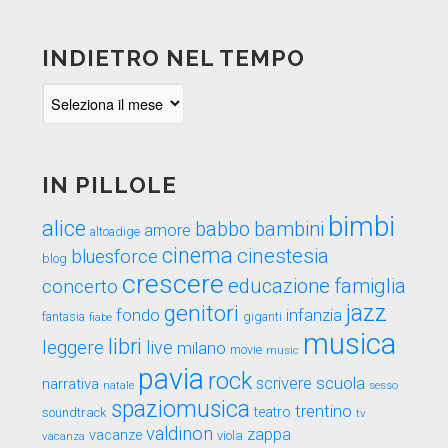
INDIETRO NEL TEMPO
Indietro
nel
tempo
IN PILLOLE
bimbi
alice
babbo
bambini
amore
altoadige
cinema
cinestesia
bluesforce
blog
crescere
educazione
famiglia
concerto
genitori
jazz
fondo
infanzia
fantasia
fiabe
giganti
musica
libri
leggere
live
milano
movie
music
pavia
rock
scuola
scrivere
narrativa
sesso
natale
spaziomusica
trentino
teatro
soundtrack
tv
valdinon
zappa
vacanze
viola
vacanza