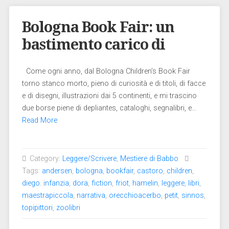
Bologna Book Fair: un
bastimento carico di
Come ogni anno, dal Bologna Children’s Book Fair
torno stanco morto, pieno di curiosità e di titoli, di facce
e di disegni, illustrazioni dai 5 continenti, e mi trascino
due borse piene di depliantes, cataloghi, segnalibri, e…
Read More
Category:
Leggere/Scrivere
,
Mestiere di Babbo
Tags:
andersen
,
bologna
,
bookfair
,
castoro
,
children
,
diego. infanzia
,
dora
,
fiction
,
friot
,
hamelin
,
leggere
,
libri
,
maestrapiccola
,
narrativa
,
orecchioacerbo
,
petit
,
sinnos
,
topipittori
,
zoolibri