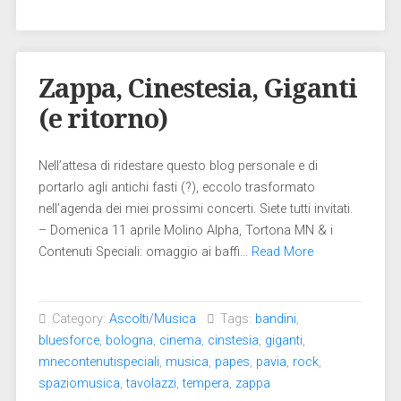
Zappa, Cinestesia, Giganti
(e ritorno)
Nell’attesa di ridestare questo blog personale e di
portarlo agli antichi fasti (?), eccolo trasformato
nell’agenda dei miei prossimi concerti. Siete tutti invitati.
– Domenica 11 aprile Molino Alpha, Tortona MN & i
Contenuti Speciali: omaggio ai baffi…
Read More
Category:
Ascolti/Musica
Tags:
bandini
,
bluesforce
,
bologna
,
cinema
,
cinstesia
,
giganti
,
mnecontenutispeciali
,
musica
,
papes
,
pavia
,
rock
,
spaziomusica
,
tavolazzi
,
tempera
,
zappa