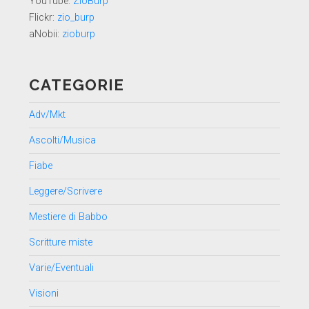
YouTube:
ZioBurp
Flickr:
zio_burp
aNobii:
zioburp
CATEGORIE
Adv/Mkt
Ascolti/Musica
Fiabe
Leggere/Scrivere
Mestiere di Babbo
Scritture miste
Varie/Eventuali
Visioni