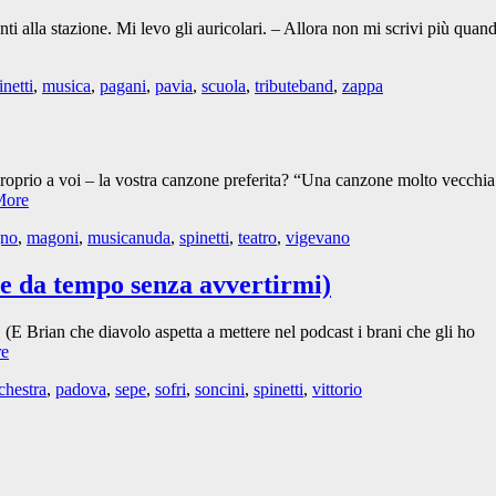
nti alla stazione. Mi levo gli auricolari. – Allora non mi scrivi più quan
netti
,
musica
,
pagani
,
pavia
,
scuola
,
tributeband
,
zappa
– proprio a voi – la vostra canzone preferita? “Una canzone molto vecchia
More
gno
,
magoni
,
musicanuda
,
spinetti
,
teatro
,
vigevano
e da tempo senza avvertirmi)
(E Brian che diavolo aspetta a mettere nel podcast i brani che gli ho
re
chestra
,
padova
,
sepe
,
sofri
,
soncini
,
spinetti
,
vittorio