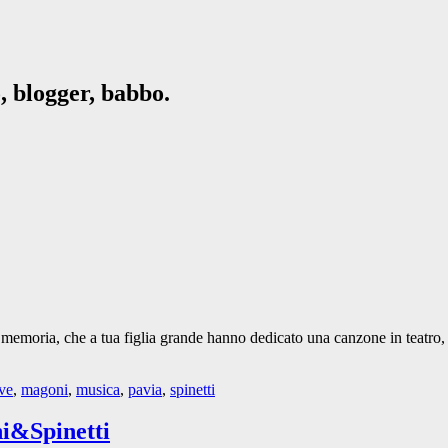
, blogger, babbo.
i a memoria, che a tua figlia grande hanno dedicato una canzone in teatro,
ive
,
magoni
,
musica
,
pavia
,
spinetti
ni&Spinetti