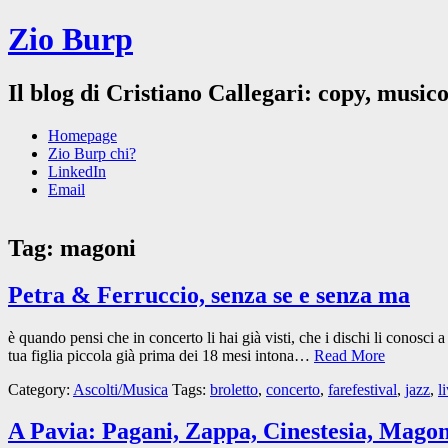
Zio Burp
Il blog di Cristiano Callegari: copy, musico
Homepage
Zio Burp chi?
LinkedIn
Email
Tag:
magoni
Petra & Ferruccio, senza se e senza ma
è quando pensi che in concerto li hai già visti, che i dischi li conosc
tua figlia piccola già prima dei 18 mesi intona…
Read More
Category:
Ascolti/Musica
Tags:
broletto
,
concerto
,
farefestival
,
jazz
,
l
A Pavia: Pagani, Zappa, Cinestesia, Mago