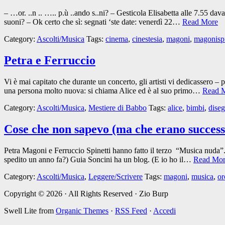
– …or. ..n .. ….. p.ù ..ando s..ni? – Gesticola Elisabetta alle 7.55 dava
suoni? – Ok certo che sì: segnati ‘ste date: venerdì 22…
Read More
Category:
Ascolti/Musica
Tags:
cinema
,
cinestesia
,
magoni
,
magonispi
Petra e Ferruccio
Vi è mai capitato che durante un concerto, gli artisti vi dedicassero 
una persona molto nuova: si chiama Alice ed è al suo primo…
Read 
Category:
Ascolti/Musica
,
Mestiere di Babbo
Tags:
alice
,
bimbi
,
dise
Cose che non sapevo (ma che erano success
Petra Magoni e Ferruccio Spinetti hanno fatto il terzo “Musica nuda”. 
spedito un anno fa?) Guia Soncini ha un blog. (E io ho il…
Read Mo
Category:
Ascolti/Musica
,
Leggere/Scrivere
Tags:
magoni
,
musica
,
or
Copyright © 2026 · All Rights Reserved · Zio Burp
Swell Lite from
Organic Themes
·
RSS Feed
·
Accedi