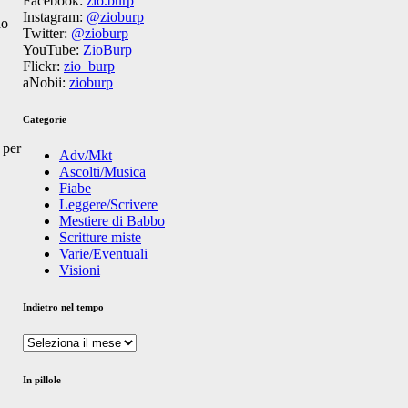
Facebook:
zio.burp
Instagram:
@zioburp
do
Twitter:
@zioburp
YouTube:
ZioBurp
Flickr:
zio_burp
aNobii:
zioburp
Categorie
 per
Adv/Mkt
Ascolti/Musica
Fiabe
Leggere/Scrivere
Mestiere di Babbo
Scritture miste
Varie/Eventuali
Visioni
Indietro nel tempo
Indietro
nel
tempo
In pillole