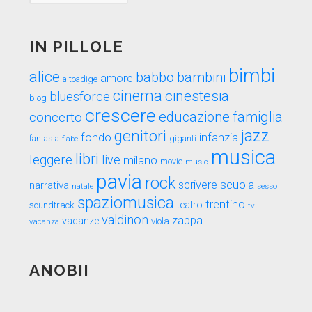
tempo
IN PILLOLE
bimbi
alice
babbo
bambini
amore
altoadige
cinema
cinestesia
bluesforce
blog
crescere
educazione
famiglia
concerto
genitori
jazz
fondo
infanzia
fantasia
fiabe
giganti
musica
libri
leggere
live
milano
movie
music
pavia
rock
scuola
scrivere
narrativa
sesso
natale
spaziomusica
trentino
teatro
soundtrack
tv
valdinon
zappa
vacanze
viola
vacanza
ANOBII