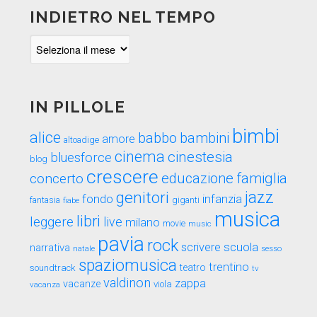
INDIETRO NEL TEMPO
Indietro
nel
tempo
IN PILLOLE
bimbi
alice
babbo
bambini
amore
altoadige
cinema
cinestesia
bluesforce
blog
crescere
educazione
famiglia
concerto
genitori
jazz
fondo
infanzia
fantasia
fiabe
giganti
musica
libri
leggere
live
milano
movie
music
pavia
rock
scuola
scrivere
narrativa
sesso
natale
spaziomusica
trentino
teatro
soundtrack
tv
valdinon
zappa
vacanze
viola
vacanza