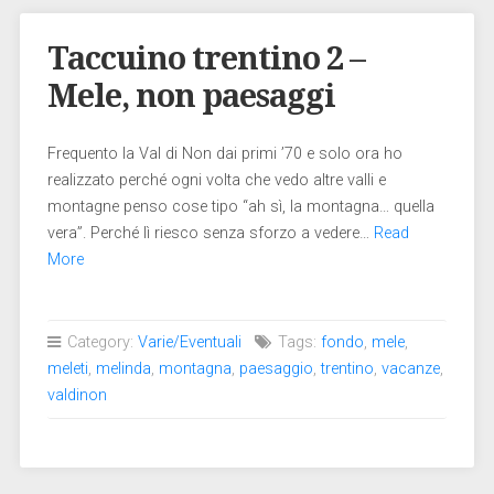
Taccuino trentino 2 –
Mele, non paesaggi
Frequento la Val di Non dai primi ’70 e solo ora ho
realizzato perché ogni volta che vedo altre valli e
montagne penso cose tipo “ah sì, la montagna… quella
vera”. Perché lì riesco senza sforzo a vedere…
Read
More
Category:
Varie/Eventuali
Tags:
fondo
,
mele
,
meleti
,
melinda
,
montagna
,
paesaggio
,
trentino
,
vacanze
,
valdinon