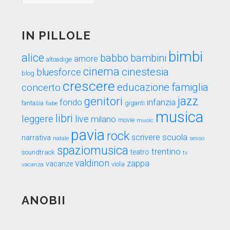
nel
tempo
IN PILLOLE
bimbi
alice
babbo
bambini
amore
altoadige
cinema
cinestesia
bluesforce
blog
crescere
educazione
famiglia
concerto
genitori
jazz
fondo
infanzia
fantasia
fiabe
giganti
musica
libri
leggere
live
milano
movie
music
pavia
rock
scuola
scrivere
narrativa
sesso
natale
spaziomusica
trentino
teatro
soundtrack
tv
valdinon
zappa
vacanze
viola
vacanza
ANOBII