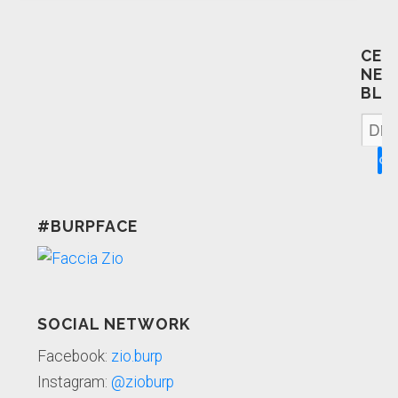
CER
NEL
BLO
#BURPFACE
SOCIAL NETWORK
Facebook:
zio.burp
Instagram:
@zioburp