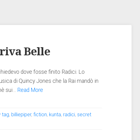
riva Belle
chiedevo dove fosse finito Radici. Lo
usica di Quincy Jones che la Rai mandò in
 nè sui…
Read More
 tag
,
billiepiper
,
fiction
,
kunta
,
radici
,
secret