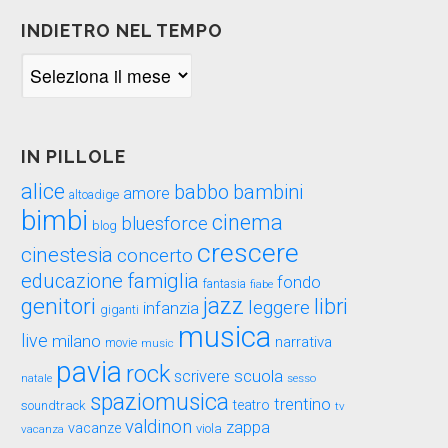
INDIETRO NEL TEMPO
Indietro
nel
tempo
IN PILLOLE
alice
babbo
bambini
amore
altoadige
bimbi
cinema
bluesforce
blog
crescere
cinestesia
concerto
educazione
famiglia
fondo
fantasia
fiabe
genitori
jazz
libri
leggere
infanzia
giganti
musica
live
milano
narrativa
movie
music
pavia
rock
scuola
scrivere
sesso
natale
spaziomusica
trentino
teatro
soundtrack
tv
valdinon
zappa
vacanze
viola
vacanza