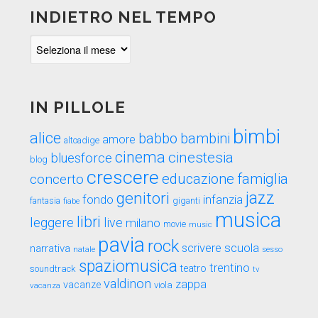
INDIETRO NEL TEMPO
Indietro
nel
tempo
IN PILLOLE
bimbi
alice
babbo
bambini
amore
altoadige
cinema
cinestesia
bluesforce
blog
crescere
educazione
famiglia
concerto
genitori
jazz
fondo
infanzia
fantasia
fiabe
giganti
musica
libri
leggere
live
milano
movie
music
pavia
rock
scuola
scrivere
narrativa
sesso
natale
spaziomusica
trentino
teatro
soundtrack
tv
valdinon
zappa
vacanze
viola
vacanza