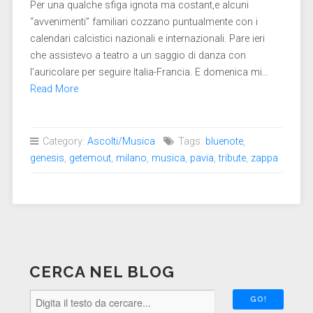
Per una qualche sfiga ignota ma costant,e alcuni
“avvenimenti” familiari cozzano puntualmente con i
calendari calcistici nazionali e internazionali. Pare ieri
che assistevo a teatro a un saggio di danza con
l’auricolare per seguire Italia-Francia. E domenica mi…
Read More
Category:
Ascolti/Musica
Tags:
bluenote
,
genesis
,
getemout
,
milano
,
musica
,
pavia
,
tribute
,
zappa
CERCA NEL BLOG