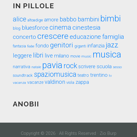
IN PILLOLE
bimbi
alice
babbo
bambini
amore
altoadige
cinema
cinestesia
bluesforce
blog
crescere
educazione
famiglia
concerto
genitori
jazz
fondo
infanzia
fantasia
fiabe
giganti
musica
libri
leggere
live
milano
movie
music
pavia
rock
scuola
scrivere
narrativa
sesso
natale
spaziomusica
trentino
teatro
soundtrack
tv
valdinon
zappa
vacanze
viola
vacanza
ANOBII
Copyright © 2026 · All Rights Reserved · Zio Burp