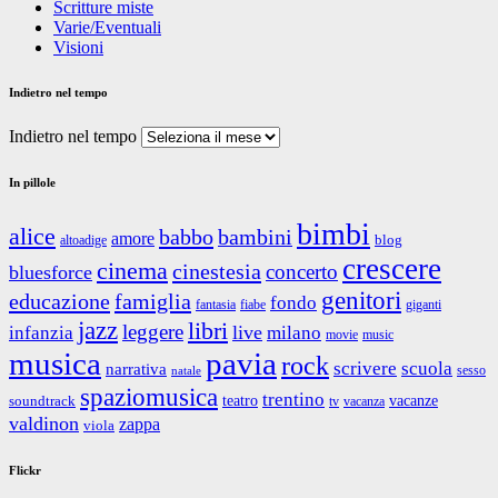
Scritture miste
Varie/Eventuali
Visioni
Indietro nel tempo
Indietro nel tempo
In pillole
bimbi
alice
babbo
bambini
amore
blog
altoadige
crescere
cinema
cinestesia
concerto
bluesforce
genitori
educazione
famiglia
fondo
fantasia
giganti
fiabe
jazz
libri
leggere
live
infanzia
milano
movie
music
musica
pavia
rock
scrivere
scuola
narrativa
sesso
natale
spaziomusica
trentino
teatro
vacanze
soundtrack
tv
vacanza
valdinon
zappa
viola
Flickr