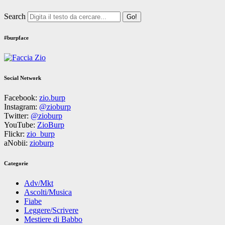
Search
#burpface
Social Network
Facebook:
zio.burp
Instagram:
@zioburp
Twitter:
@zioburp
YouTube:
ZioBurp
Flickr:
zio_burp
aNobii:
zioburp
Categorie
Adv/Mkt
Ascolti/Musica
Fiabe
Leggere/Scrivere
Mestiere di Babbo