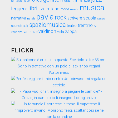
fondo
infanzia
fantasia
fiabe
giganti
musica
libri
leggere
live
milano
movie
music
pavia
rock
scuola
scrivere
narrativa
sesso
natale
spaziomusica
trentino
teatro
soundtrack
tv
valdinon
zappa
vacanze
viola
vacanza
FLICKR