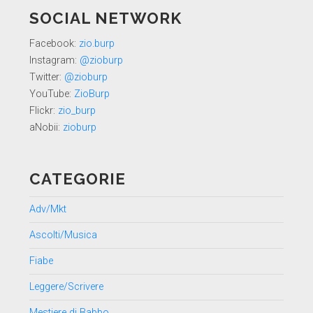
SOCIAL NETWORK
Facebook:
zio.burp
Instagram:
@zioburp
Twitter:
@zioburp
YouTube:
ZioBurp
Flickr:
zio_burp
aNobii:
zioburp
CATEGORIE
Adv/Mkt
Ascolti/Musica
Fiabe
Leggere/Scrivere
Mestiere di Babbo