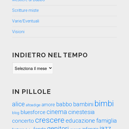
Scritture miste
Varie/Eventuali
Visioni
INDIETRO NEL TEMPO
Indietro
nel
tempo
IN PILLOLE
bimbi
alice
babbo
bambini
amore
altoadige
cinema
cinestesia
bluesforce
blog
crescere
educazione
famiglia
concerto
genitori
jazz