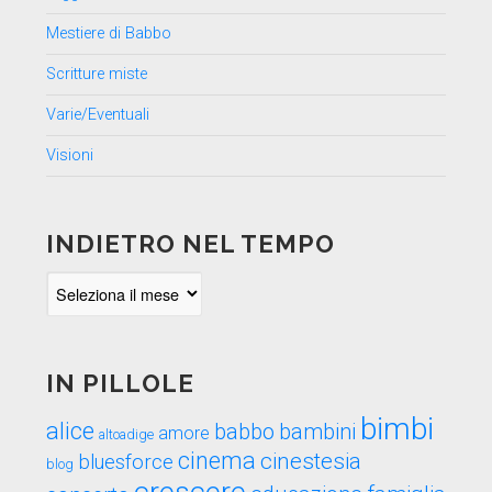
Mestiere di Babbo
Scritture miste
Varie/Eventuali
Visioni
INDIETRO NEL TEMPO
Indietro
nel
tempo
IN PILLOLE
bimbi
alice
babbo
bambini
amore
altoadige
cinema
cinestesia
bluesforce
blog