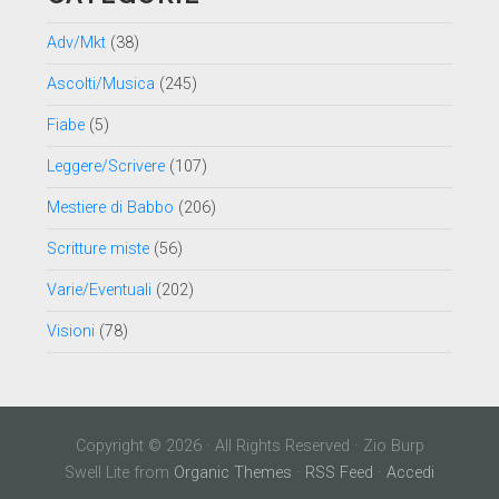
Adv/Mkt
(38)
Ascolti/Musica
(245)
Fiabe
(5)
Leggere/Scrivere
(107)
Mestiere di Babbo
(206)
Scritture miste
(56)
Varie/Eventuali
(202)
Visioni
(78)
Copyright © 2026 · All Rights Reserved · Zio Burp
Swell Lite from
Organic Themes
·
RSS Feed
·
Accedi