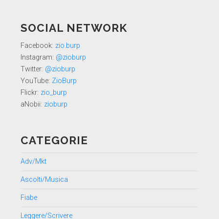
SOCIAL NETWORK
Facebook:
zio.burp
Instagram:
@zioburp
Twitter:
@zioburp
YouTube:
ZioBurp
Flickr:
zio_burp
aNobii:
zioburp
CATEGORIE
Adv/Mkt
Ascolti/Musica
Fiabe
Leggere/Scrivere