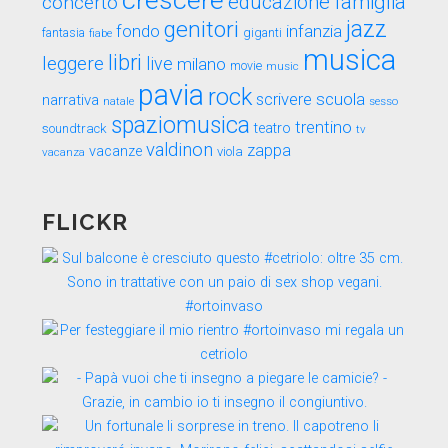
crescere
educazione
famiglia
concerto
genitori
jazz
fondo
infanzia
fantasia
fiabe
giganti
musica
libri
leggere
live
milano
movie
music
pavia
rock
scuola
scrivere
narrativa
sesso
natale
spaziomusica
trentino
teatro
soundtrack
tv
valdinon
zappa
vacanze
viola
vacanza
FLICKR