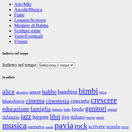
Adv/Mkt
Ascolti/Musica
Fiabe
Leggere/Scrivere
Mestiere di Babbo
Scritture miste
Varie/Eventuali
Visioni
Indietro nel tempo
Indietro nel tempo
In pillole
bimbi
alice
babbo
bambini
amore
blog
altoadige
crescere
cinema
cinestesia
concerto
bluesforce
genitori
educazione
famiglia
fondo
fantasia
giganti
fiabe
jazz
libri
leggere
live
infanzia
milano
movie
music
musica
pavia
rock
scrivere
scuola
narrativa
sesso
natale