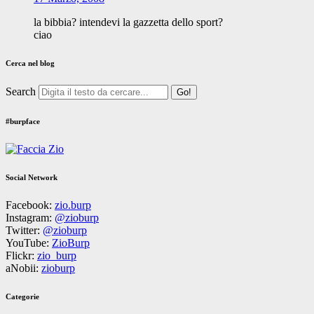
la bibbia? intendevi la gazzetta dello sport?
ciao
Cerca nel blog
Search
#burpface
Social Network
Facebook:
zio.burp
Instagram:
@zioburp
Twitter:
@zioburp
YouTube:
ZioBurp
Flickr:
zio_burp
aNobii:
zioburp
Categorie