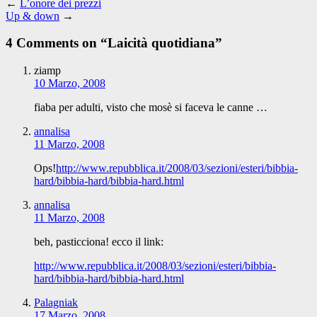
←
L’onore dei prezzi
Up & down
→
4 Comments on “
Laicità quotidiana
”
ziamp
10 Marzo, 2008
fiaba per adulti, visto che mosè si faceva le canne …
annalisa
11 Marzo, 2008
Ops!
http://www.repubblica.it/2008/03/sezioni/esteri/bibbia-
hard/bibbia-hard/bibbia-hard.html
annalisa
11 Marzo, 2008
beh, pasticciona! ecco il link:
http://www.repubblica.it/2008/03/sezioni/esteri/bibbia-
hard/bibbia-hard/bibbia-hard.html
Palagniak
17 Marzo, 2008