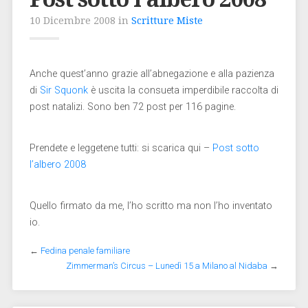
10 Dicembre 2008 in
Scritture Miste
Anche quest’anno grazie all’abnegazione e alla pazienza
di
Sir Squonk
è uscita la consueta imperdibile raccolta di
post natalizi. Sono ben 72 post per 116 pagine.
Prendete e leggetene tutti: si scarica qui –
Post sotto
l’albero 2008
Quello firmato da me, l’ho scritto ma non l’ho inventato
io.
←
Fedina penale familiare
Zimmerman’s Circus – Lunedì 15 a Milano al Nidaba
→