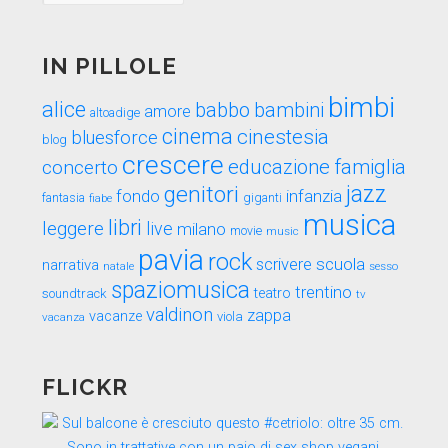
tempo
IN PILLOLE
bimbi
alice
babbo
bambini
amore
altoadige
cinema
cinestesia
bluesforce
blog
crescere
educazione
famiglia
concerto
genitori
jazz
fondo
infanzia
fantasia
fiabe
giganti
musica
libri
leggere
live
milano
movie
music
pavia
rock
scuola
scrivere
narrativa
sesso
natale
spaziomusica
trentino
teatro
soundtrack
tv
valdinon
zappa
vacanze
viola
vacanza
FLICKR