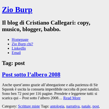
Zio Burp
Il blog di Cristiano Callegari: copy,
musico, blogger, babbo.
Homepage
Zio Burp chi?
LinkedIn
Email
Tag:
post
Post sotto l’albero 2008
Anche quest’anno grazie all’abnegazione e alla pazienza di Sir
Squonk è uscita la consueta imperdibile raccolta di post natalizi.
Sono ben 72 post per 116 pagine. Prendete e leggetene tutti: si
scarica qui – Post sotto l’albero 2008…
Read More
Category:
Scritture miste
Tags:
antologia
,
narrativa
,
natale
,
post
,