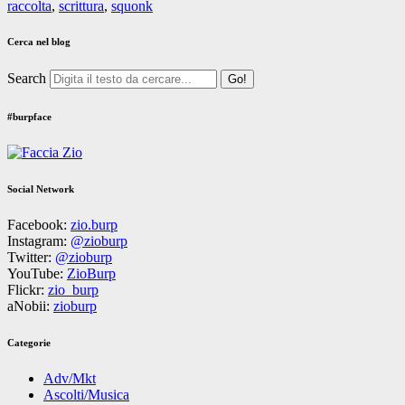
raccolta
,
scrittura
,
squonk
Cerca nel blog
Search
#burpface
Social Network
Facebook:
zio.burp
Instagram:
@zioburp
Twitter:
@zioburp
YouTube:
ZioBurp
Flickr:
zio_burp
aNobii:
zioburp
Categorie
Adv/Mkt
Ascolti/Musica