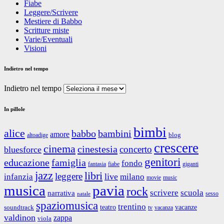
Fiabe
Leggere/Scrivere
Mestiere di Babbo
Scritture miste
Varie/Eventuali
Visioni
Indietro nel tempo
Indietro nel tempo
In pillole
bimbi
alice
babbo
bambini
amore
blog
altoadige
crescere
cinema
cinestesia
concerto
bluesforce
genitori
educazione
famiglia
fondo
fantasia
giganti
fiabe
jazz
libri
leggere
live
infanzia
milano
movie
music
musica
pavia
rock
scrivere
scuola
narrativa
sesso
natale
spaziomusica
trentino
teatro
vacanze
soundtrack
tv
vacanza
valdinon
zappa
viola