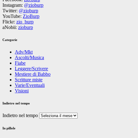
Instagram:
@zioburp
Twitter:
@zioburp
YouTube:
ZioBurp
Flickr:
zio_burp
aNobii:
zioburp
Categorie
Adv/Mkt
Ascolti/Musica
Fiabe
Leggere/Scrivere
Mestiere di Babbo
Scritture miste
Varie/Eventuali
Visioni
Indietro nel tempo
Indietro nel tempo
In pillole