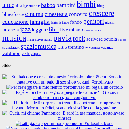
bimbi
alice
babbo
bambini
amore
blog
altoadige
crescere
cinema
cinestesia
concerto
bluesforce
genitori
educazione
famiglia
fondo
fantasia
giganti
fiabe
jazz
libri
leggere
live
infanzia
milano
movie
music
musica
pavia
rock
scrivere
scuola
narrativa
sesso
natale
spaziomusica
trentino
teatro
vacanze
soundtrack
tv
vacanza
valdinon
zappa
viola
Flickr