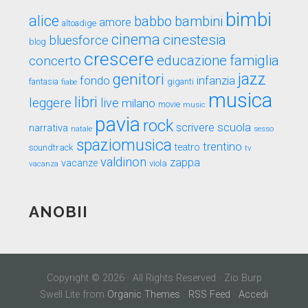
bimbi
alice
babbo
bambini
amore
altoadige
cinema
cinestesia
bluesforce
blog
crescere
educazione
famiglia
concerto
genitori
jazz
fondo
infanzia
fantasia
fiabe
giganti
musica
libri
leggere
live
milano
movie
music
pavia
rock
scuola
scrivere
narrativa
sesso
natale
spaziomusica
trentino
teatro
soundtrack
tv
valdinon
zappa
vacanze
viola
vacanza
ANOBII
Copyright © 2026 · All Rights Reserved · Zio Burp
Swell Lite from
Organic Themes
·
RSS Feed
·
Accedi