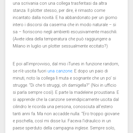
una scrivania con una collega trasferitasi da altra
stanza. Il plotter stesso, per dire, è rimasto come
incantato dalla novità. E ha abbandonato per un giorno
intero i discorsi da caserma che in modo naturale – si
sa – fioriscono negli ambienti escusivamente maschili.
(Avete idea della temperatura che può raggiungere a
Milano in luglio un plotter sessualmente eccitato?)
E poi all’improvviso, dal mio iTunes in funzione random,
se n’è uscita fuori
una canzone
. E dopo un paio di
minuti, noto la collega lì muta e sognante che un po’ si
strugge. “Di che ti struggi, oh damigella?” (Noi in ufficio
si parla sempre così). E parte la madeleine proustiana. E
si apprende che la canzone serendipicamente uscita dal
cilindro le ricorda una persona, conosciuta all’estero
tanti anni fa. Ma non accadde nulla: “Ero troppo giovane
e pischella, così mi disse lui. Faceva l’idraulico in un
paese sperduto della campagna inglese. Sempre solo,