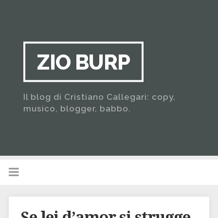
ZIO BURP
Il blog di Cristiano Callegari: copy,
musico, blogger, babbo.
Se lei d’amor si strugge