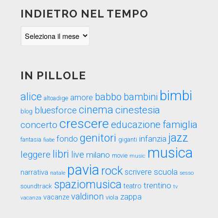
INDIETRO NEL TEMPO
Indietro
nel
tempo
IN PILLOLE
bimbi
alice
babbo
bambini
amore
altoadige
cinema
cinestesia
bluesforce
blog
crescere
educazione
famiglia
concerto
genitori
jazz
fondo
infanzia
fantasia
fiabe
giganti
musica
libri
leggere
live
milano
movie
music
pavia
rock
scuola
scrivere
narrativa
sesso
natale
spaziomusica
trentino
teatro
soundtrack
tv
valdinon
zappa
vacanze
viola
vacanza