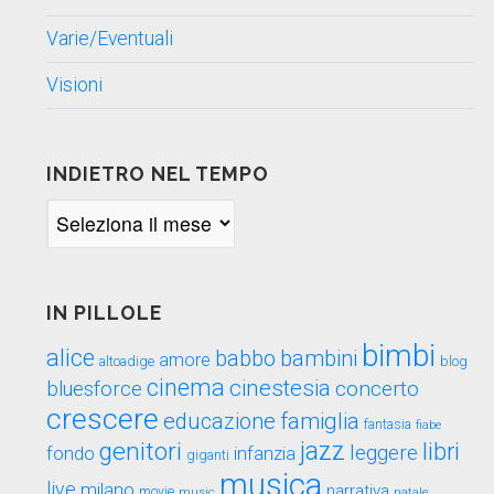
Varie/Eventuali
Visioni
INDIETRO NEL TEMPO
Indietro
nel
tempo
IN PILLOLE
bimbi
alice
babbo
bambini
amore
blog
altoadige
cinema
cinestesia
concerto
bluesforce
crescere
educazione
famiglia
fantasia
fiabe
genitori
jazz
libri
leggere
fondo
infanzia
giganti
musica
live
milano
narrativa
movie
music
natale