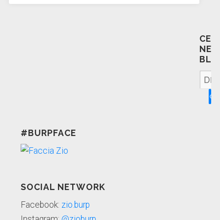
CER
NEL
BLO
#BURPFACE
SOCIAL NETWORK
Facebook:
zio.burp
Instagram:
@zioburp