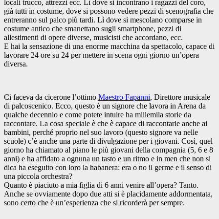
locali trucco, attrezzi ecc. Lì dove si incontrano i ragazzi del coro,
già tutti in costume, dove si possono vedere pezzi di scenografia che
entreranno sul palco più tardi. Lì dove si mescolano comparse in
costume antico che smanettano sugli smartphone, pezzi di
allestimenti di opere diverse, musicisti che accordano, ecc.
E hai la sensazione di una enorme macchina da spettacolo, capace di
lavorare 24 ore su 24 per mettere in scena ogni giorno un’opera
diversa.
Ci faceva da cicerone l’ottimo
Maestro Fapanni
, Direttore musicale
di palcoscenico. Ecco, questo è un signore che lavora in Arena da
qualche decennio e come potete intuire ha millemila storie da
raccontare. La cosa speciale è che è capace di raccontarle anche ai
bambini, perché proprio nel suo lavoro (questo signore va nelle
scuole) c’è anche una parte di divulgazione per i giovani. Così, quel
giorno ha chiamato al piano le più giovani della compagnia (5, 6 e 8
anni) e ha affidato a ognuna un tasto e un ritmo e in men che non si
dica ha eseguito con loro la habanera: era o no il germe e il senso di
una piccola orchestra?
Quanto è piaciuto a mia figlia di 6 anni venire all’opera? Tanto.
Anche se ovviamente dopo due atti si è placidamente addormentata,
sono certo che è un’esperienza che si ricorderà per sempre.