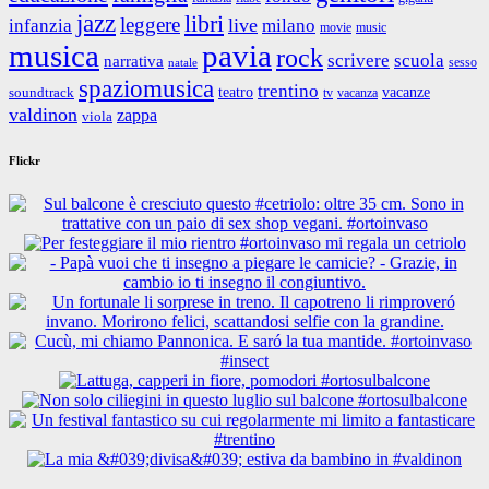
jazz
libri
leggere
live
infanzia
milano
movie
music
musica
pavia
rock
scrivere
scuola
narrativa
sesso
natale
spaziomusica
trentino
teatro
vacanze
soundtrack
tv
vacanza
valdinon
zappa
viola
Flickr