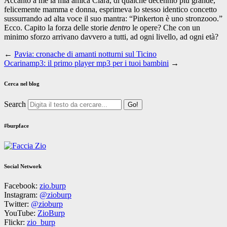
Accanto a me la mia amica Clara, di qualche decennio più grande,
felicemente mamma e donna, esprimeva lo stesso identico concetto
sussurrando ad alta voce il suo mantra: “Pinkerton è uno stronzooo.”
Ecco. Capito la forza delle storie
dentro
le opere? Che con un
minimo sforzo arrivano davvero a tutti, ad ogni livello, ad ogni età?
←
Pavia: cronache di amanti notturni sul Ticino
Ocarinamp3: il primo player mp3 per i tuoi bambini
→
Cerca nel blog
Search
#burpface
Social Network
Facebook:
zio.burp
Instagram:
@zioburp
Twitter:
@zioburp
YouTube:
ZioBurp
Flickr:
zio_burp