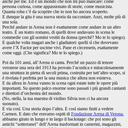
anche per me. Ed è un mondo che non mi può mancare: come
persona curiosa, come appassionato di storie, come musicista.
Quanta roba c’è da scoprire che io non ho ancora scoperto.
E dunque la gita è una nuova storia da raccontare. Anzi, molte più di
una sola.
Perché andare in Arena non è esattamente come andare in un altro
teatro. È un teatro romano, di quelli dove andavano in scena le
commedie con gli uomini vestiti da donna (perché? Mo te lo spiego).
E qualche volta magari anche i gladiatori: quelli sì che dovevano
avere l’X Factor per uscirne vivi. Pane et circensem, esattamente
come oggi. (Che significa? Mo te lo spiego.)
Poi da 101 anni, all’Arena si canta. Perché un pazzo di tenore
veronese una sera del 1913 ha provato l’acustica e miracolosamente
una struttura in pietra di secoli prima, costruita per tutt’altro scopo, si
è rivelata è perfetta per la una musica che allora non esisteva.
E da allora in Arena vanno in scena ogni estate tutte le opere più
importanti. Su questo palco enorme sono passati i più grandi cantanti
e direttori d’orchestra del mondo.
(No, stella, la tua maestra di violino Silvia non ci ha ancora
suonato).
E via così. Una storia dopo l’altra. E così siamo finiti a vedere
Carmen. E dato che eravamo ospiti di
Fondazione Arena di Verona
,
abbiamo girato in lungo e in largo il backstage: che poi sono gli
antichi “sotterranei” dell’Arena trasformati in camerini, magazzini,