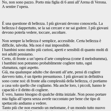
No, non sono pazzo. Porto mia figlia di 6 anni all’Arena di Verona.
A sentire l’opera.
È una questione di bellezza. I più giovani devono conoscerla. La
bellezza è dappertutto, se la sai cercare e ne sai godere. I più giovani
devono poterla vedere, toccare, ascoltare.
Non sempre la bellezza è semplice, accessibile. Certa bellezza è
difficile, talvolta. Ma non è mai impossibile.
I bambini sono molto più curiosi, aperti e sensibili di quanto molti di
noi adulti pensiamo.
Certo, di fronte a un’opera d’arte complessa (come il melodramma),
i bambini non potranno probabilmente cogliere tutto, ogni
sfumatura, ogni aspetto.
Già, ma qualunque adulto che davanti all’arte, pensi di cogliere
davvero tutto, è un tipetto presuntuoso. I più giovani in definitiva
sono come noi: di fronte alla complessità della bellezza, ci portiamo
a casa solo quello che cogliamo. Ma anche loro, i piccoli, hanno le
capacità e il diritto di cogliere.
È vero, hanno bisogno di qualche dritta iniziale. Non posso portare
mia figlia all’opera senza averle raccontato per bene che tipo di
spettacolo andiamo a vedere.
Tanto più che non essendo un melomane, è un mondo tutto nuovo