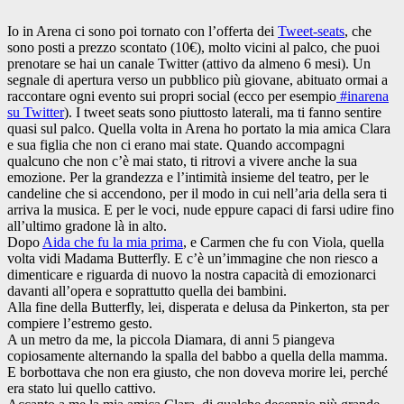
Io in Arena ci sono poi tornato con l’offerta dei
Tweet-seats
, che
sono posti a prezzo scontato (10€), molto vicini al palco, che puoi
prenotare se hai un canale Twitter (attivo da almeno 6 mesi). Un
segnale di apertura verso un pubblico più giovane, abituato ormai a
raccontare ogni evento sui propri social (ecco per esempio
#inarena
su Twitter
). I tweet seats sono piuttosto laterali, ma ti fanno sentire
quasi sul palco. Quella volta in Arena ho portato la mia amica Clara
e sua figlia che non ci erano mai state. Quando accompagni
qualcuno che non c’è mai stato, ti ritrovi a vivere anche la sua
emozione. Per la grandezza e l’intimità insieme del teatro, per le
candeline che si accendono, per il modo in cui nell’aria della sera ti
arriva la musica. E per le voci, nude eppure capaci di farsi udire fino
all’ultimo gradone là in alto.
Dopo
Aida che fu la mia prima
, e Carmen che fu con Viola, quella
volta vidi Madama Butterfly. E c’è un’immagine che non riesco a
dimenticare e riguarda di nuovo la nostra capacità di emozionarci
davanti all’opera e soprattutto quella dei bambini.
Alla fine della Butterfly, lei, disperata e delusa da Pinkerton, sta per
compiere l’estremo gesto.
A un metro da me, la piccola Diamara, di anni 5 piangeva
copiosamente alternando la spalla del babbo a quella della mamma.
E borbottava che non era giusto, che non doveva morire lei, perché
era stato lui quello cattivo.