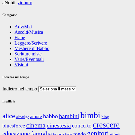
aNobii:
zioburp
Categorie
Adv/Mkt
Ascolti/Musica
Fiabe
Leggere/Scrivere
Mestiere di Babbo
Scritture miste
Varie/Eventuali
Visioni
Indietro nel tempo
Indietro nel tempo
In pillole
bimbi
alice
babbo
bambini
amore
blog
altoadige
crescere
cinema
cinestesia
concerto
bluesforce
genitori
educazione
famiglia
fondo
fantasia
giganti
fiabe