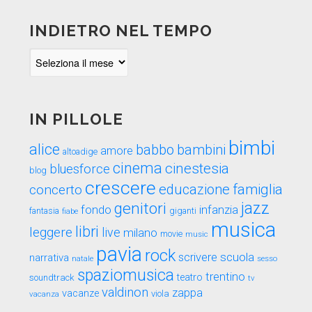
INDIETRO NEL TEMPO
Indietro
nel
tempo
IN PILLOLE
bimbi
alice
babbo
bambini
amore
altoadige
cinema
cinestesia
bluesforce
blog
crescere
educazione
famiglia
concerto
genitori
jazz
fondo
infanzia
fantasia
fiabe
giganti
musica
libri
leggere
live
milano
movie
music
pavia
rock
scuola
scrivere
narrativa
sesso
natale
spaziomusica
trentino
teatro
soundtrack
tv
valdinon
zappa
vacanze
viola
vacanza