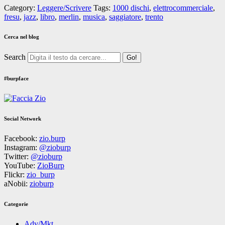
Category:
Leggere/Scrivere
Tags:
1000 dischi
,
elettrocommerciale
,
fresu
,
jazz
,
libro
,
merlin
,
musica
,
saggiatore
,
trento
Cerca nel blog
Search
#burpface
Social Network
Facebook:
zio.burp
Instagram:
@zioburp
Twitter:
@zioburp
YouTube:
ZioBurp
Flickr:
zio_burp
aNobii:
zioburp
Categorie
Adv/Mkt