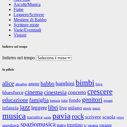
Ascolti/Musica
Fiabe
Leggere/Scrivere
Mestiere di Babbo
Scritture miste
Varie/Eventuali
Visioni
Indietro nel tempo
Indietro nel tempo
In pillole
bimbi
alice
babbo
bambini
amore
blog
altoadige
crescere
cinema
cinestesia
concerto
bluesforce
genitori
educazione
famiglia
fondo
fantasia
giganti
fiabe
jazz
libri
leggere
live
infanzia
milano
movie
music
musica
pavia
rock
scrivere
scuola
narrativa
sesso
natale
spaziomusica
trentino
teatro
vacanze
soundtrack
tv
vacanza