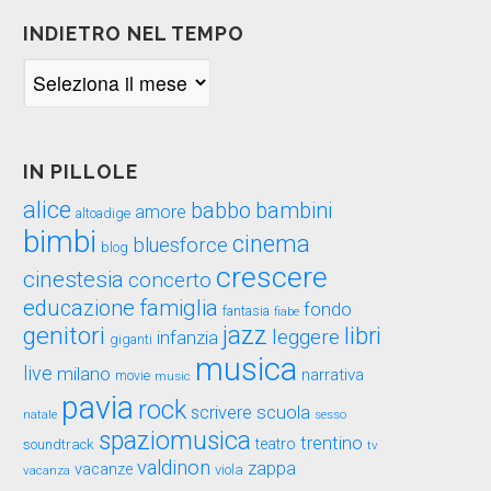
INDIETRO NEL TEMPO
Indietro
nel
tempo
IN PILLOLE
alice
babbo
bambini
amore
altoadige
bimbi
cinema
bluesforce
blog
crescere
cinestesia
concerto
educazione
famiglia
fondo
fantasia
fiabe
genitori
jazz
libri
leggere
infanzia
giganti
musica
live
milano
narrativa
movie
music
pavia
rock
scuola
scrivere
sesso
natale
spaziomusica
trentino
teatro
soundtrack
tv
valdinon
zappa
vacanze
viola
vacanza