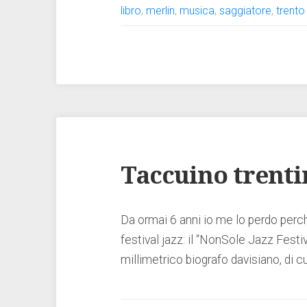
libro
,
merlin
,
musica
,
saggiatore
,
trento
Taccuino trenti
Da ormai 6 anni io me lo perdo perc
festival jazz: il “NonSole Jazz Festi
millimetrico biografo davisiano, di cu