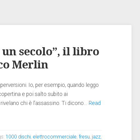
un secolo”, il libro
co Merlin
 perversioni. Io, per esempio, quando leggo
 copertina e poi salto subito ai
i rivelano chi è l’assassino. Ti dicono…
Read
gs:
1000 dischi
,
elettrocommerciale
,
fresu
,
jazz
,