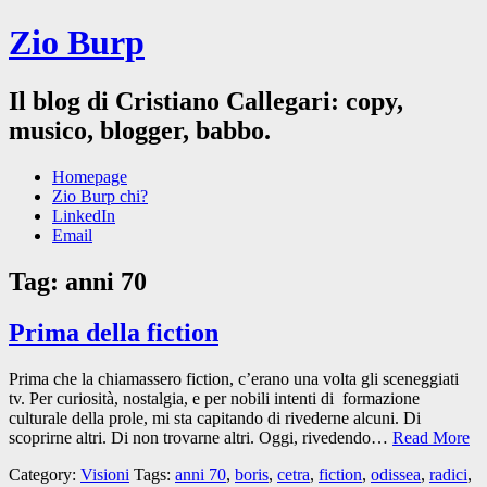
Zio Burp
Il blog di Cristiano Callegari: copy,
musico, blogger, babbo.
Homepage
Zio Burp chi?
LinkedIn
Email
Tag:
anni 70
Prima della fiction
Prima che la chiamassero fiction, c’erano una volta gli sceneggiati
tv. Per curiosità, nostalgia, e per nobili intenti di formazione
culturale della prole, mi sta capitando di rivederne alcuni. Di
scoprirne altri. Di non trovarne altri. Oggi, rivedendo…
Read More
Category:
Visioni
Tags:
anni 70
,
boris
,
cetra
,
fiction
,
odissea
,
radici
,