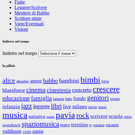
Fiabe
Leggere/Scrivere
Mestiere di Babbo
Scritture miste
Varie/Eventuali
Visioni
Indietro nel tempo
Indietro nel tempo
In pillole
bimbi
alice
babbo
bambini
amore
blog
altoadige
crescere
cinema
cinestesia
concerto
bluesforce
genitori
educazione
famiglia
fondo
fantasia
giganti
fiabe
jazz
libri
leggere
live
infanzia
milano
movie
music
musica
pavia
rock
scrivere
scuola
narrativa
sesso
natale
spaziomusica
trentino
teatro
vacanze
soundtrack
tv
vacanza
valdinon
zappa
viola