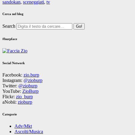
sandokan
,
sceneggiati
,
tv
Cerca nel blog
Search
#burpface
Social Network
Facebook:
zio.burp
Instagram:
@zioburp
Twitter:
@zioburp
YouTube:
ZioBurp
Flickr:
zio_burp
aNobii:
zioburp
Categorie
Adv/Mkt
Ascolti/Musica