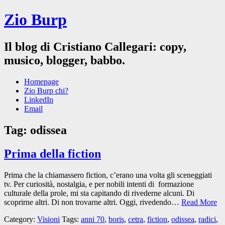
Zio Burp
Il blog di Cristiano Callegari: copy,
musico, blogger, babbo.
Homepage
Zio Burp chi?
LinkedIn
Email
Tag:
odissea
Prima della fiction
Prima che la chiamassero fiction, c’erano una volta gli sceneggiati
tv. Per curiosità, nostalgia, e per nobili intenti di formazione
culturale della prole, mi sta capitando di rivederne alcuni. Di
scoprirne altri. Di non trovarne altri. Oggi, rivedendo…
Read More
Category:
Visioni
Tags:
anni 70
,
boris
,
cetra
,
fiction
,
odissea
,
radici
,