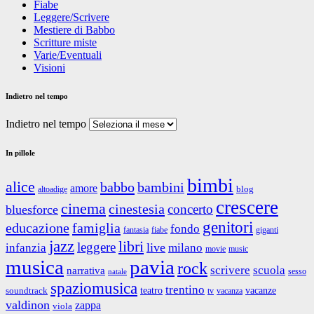
Fiabe
Leggere/Scrivere
Mestiere di Babbo
Scritture miste
Varie/Eventuali
Visioni
Indietro nel tempo
Indietro nel tempo
In pillole
bimbi
alice
babbo
bambini
amore
blog
altoadige
crescere
cinema
cinestesia
concerto
bluesforce
genitori
educazione
famiglia
fondo
fantasia
giganti
fiabe
jazz
libri
leggere
live
infanzia
milano
movie
music
musica
pavia
rock
scrivere
scuola
narrativa
sesso
natale
spaziomusica
trentino
teatro
vacanze
soundtrack
tv
vacanza
valdinon
zappa
viola