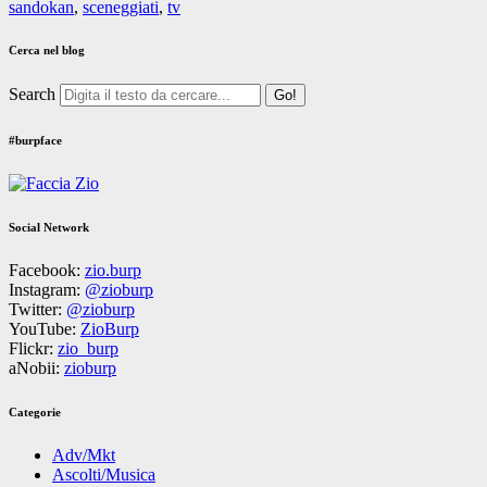
sandokan
,
sceneggiati
,
tv
Cerca nel blog
Search
#burpface
Social Network
Facebook:
zio.burp
Instagram:
@zioburp
Twitter:
@zioburp
YouTube:
ZioBurp
Flickr:
zio_burp
aNobii:
zioburp
Categorie
Adv/Mkt
Ascolti/Musica