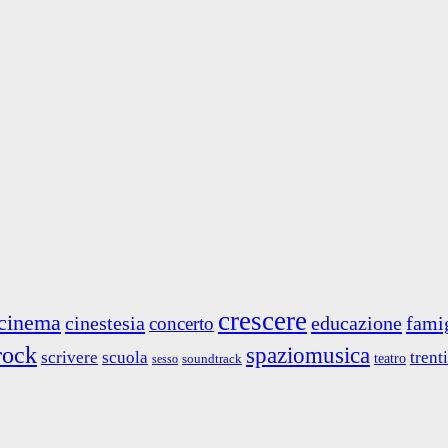
crescere
cinema
cinestesia
educazione
fami
concerto
rock
spaziomusica
scrivere
scuola
trent
teatro
soundtrack
sesso