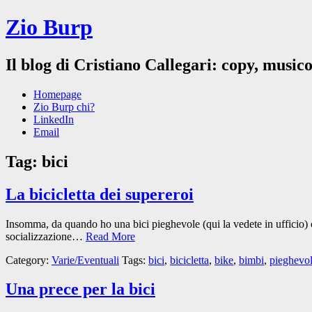
Zio Burp
Il blog di Cristiano Callegari: copy, musico
Homepage
Zio Burp chi?
LinkedIn
Email
Tag:
bici
La bicicletta dei supereroi
Insomma, da quando ho una bici pieghevole (qui la vedete in ufficio) c
socializzazione…
Read More
Category:
Varie/Eventuali
Tags:
bici
,
bicicletta
,
bike
,
bimbi
,
pieghevo
Una prece per la bici