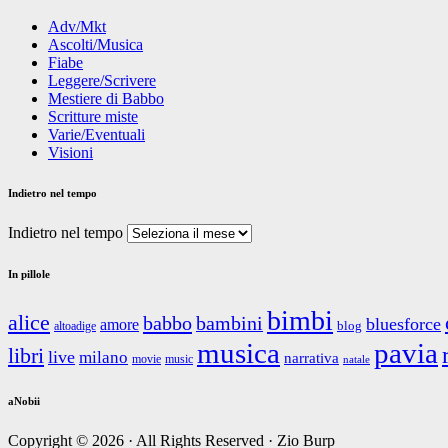
Adv/Mkt
Ascolti/Musica
Fiabe
Leggere/Scrivere
Mestiere di Babbo
Scritture miste
Varie/Eventuali
Visioni
Indietro nel tempo
Indietro nel tempo
In pillole
bimbi
alice
babbo
bambini
bluesforce
amore
blog
altoadige
musica
pavia
libri
live
milano
narrativa
movie
music
natale
aNobii
Copyright © 2026 · All Rights Reserved · Zio Burp