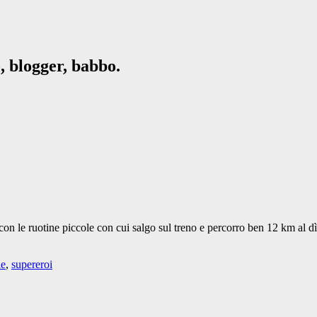
, blogger, babbo.
on le ruotine piccole con cui salgo sul treno e percorro ben 12 km al dì,
le
,
supereroi