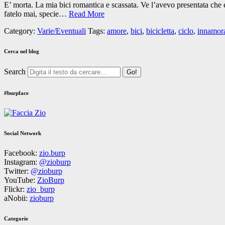
E’ morta. La mia bici romantica e scassata. Ve l’avevo presentata che 
fatelo mai, specie…
Read More
Category:
Varie/Eventuali
Tags:
amore
,
bici
,
bicicletta
,
ciclo
,
innamora
Cerca nel blog
Search
#burpface
Social Network
Facebook:
zio.burp
Instagram:
@zioburp
Twitter:
@zioburp
YouTube:
ZioBurp
Flickr:
zio_burp
aNobii:
zioburp
Categorie