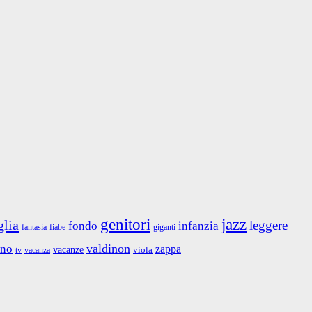
jazz
genitori
glia
leggere
fondo
infanzia
fantasia
giganti
fiabe
valdinon
ino
zappa
vacanze
viola
tv
vacanza