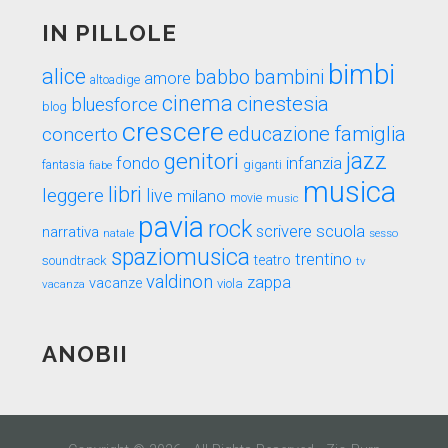
IN PILLOLE
bimbi
alice
babbo
bambini
amore
altoadige
cinema
cinestesia
bluesforce
blog
crescere
educazione
famiglia
concerto
genitori
jazz
fondo
infanzia
fantasia
fiabe
giganti
musica
libri
leggere
live
milano
movie
music
pavia
rock
scuola
scrivere
narrativa
sesso
natale
spaziomusica
trentino
teatro
soundtrack
tv
valdinon
zappa
vacanze
viola
vacanza
ANOBII