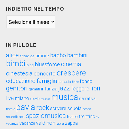
INDIETRO NEL TEMPO
Indietro
nel
tempo
IN PILLOLE
alice
babbo
bambini
amore
altoadige
bimbi
cinema
bluesforce
blog
crescere
cinestesia
concerto
educazione
famiglia
fondo
fantasia
fiabe
genitori
jazz
libri
leggere
infanzia
giganti
musica
live
milano
narrativa
movie
music
pavia
rock
scuola
scrivere
sesso
natale
spaziomusica
trentino
teatro
soundtrack
tv
valdinon
zappa
vacanze
viola
vacanza