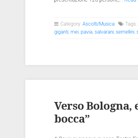
Category:
Ascolti/Musica
Tags
giganti
,
mei
,
pavia
,
salvarani
,
semellini
,
Verso Bologna, e
bocca”