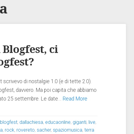
ca
 Blogfest, ci
ogfest?
scrivevo di nostalgie 1.0 (e di tette 2.0).
logfest, davvero. Ma poi capita che abbiamo
abato 25 settembre. Le date…
Read More
:
blogfest
,
dallachiesa
,
educaonline
,
giganti
,
live
,
da
,
rock
,
rovereto
,
sacher
,
spaziomusica
,
terra