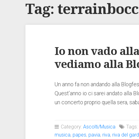
Tag:
terrainboc
Io non vado alla
vediamo alla Bl
Un anno fa non andando alla Blogfest 
Quest’anno io ci sarei andato alla B
un concerto proprio quella sera, s
Category:
Ascolti/Musica
Tags
musica
,
papes
,
pavia
,
riva
,
riva del gar