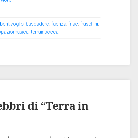
:
bentivoglio
,
buscadero
,
faenza
,
fnac
,
fraschini
,
spaziomusica
,
terrainbocca
bbri di “Terra in