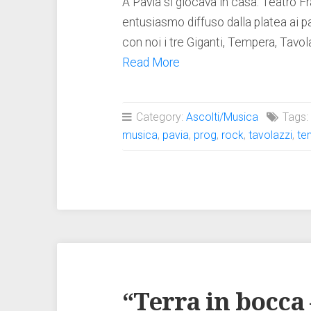
A Pavia si giocava in casa. Teatro Fra
entusiasmo diffuso dalla platea ai p
con noi i tre Giganti, Tempera, Tavola
Read More
Category:
Ascolti/Musica
Tags
musica
,
pavia
,
prog
,
rock
,
tavolazzi
,
te
“Terra in bocca 