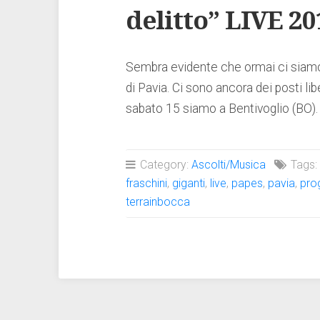
delitto” LIVE 20
Sembra evidente che ormai ci siamo. 
di Pavia. Ci sono ancora dei posti li
sabato 15 siamo a Bentivoglio (BO).
Category:
Ascolti/Musica
Tags
fraschini
,
giganti
,
live
,
papes
,
pavia
,
pro
terrainbocca