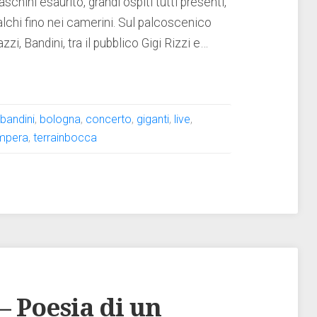
schini esaurito, grandi ospiti tutti presenti,
alchi fino nei camerini. Sul palcoscenico
zzi, Bandini, tra il pubblico Gigi Rizzi e…
:
bandini
,
bologna
,
concerto
,
giganti
,
live
,
mpera
,
terrainbocca
– Poesia di un