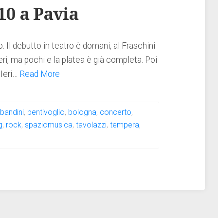
10 a Pavia
Il debutto in teatro è domani, al Fraschini
beri, ma pochi e la platea è già completa. Poi
 Ieri…
Read More
:
bandini
,
bentivoglio
,
bologna
,
concerto
,
g
,
rock
,
spaziomusica
,
tavolazzi
,
tempera
,