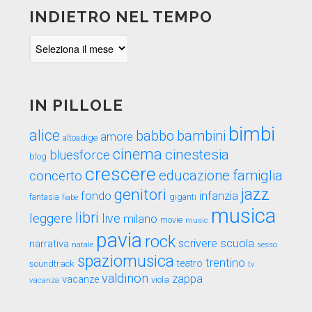
INDIETRO NEL TEMPO
Indietro
nel
tempo
IN PILLOLE
bimbi
alice
babbo
bambini
amore
altoadige
cinema
cinestesia
bluesforce
blog
crescere
educazione
famiglia
concerto
genitori
jazz
fondo
infanzia
fantasia
fiabe
giganti
musica
libri
leggere
live
milano
movie
music
pavia
rock
scuola
scrivere
narrativa
sesso
natale
spaziomusica
trentino
teatro
soundtrack
tv
valdinon
zappa
vacanze
viola
vacanza