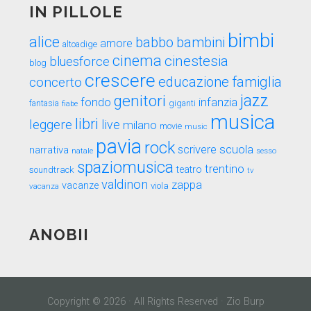
IN PILLOLE
bimbi
alice
babbo
bambini
amore
altoadige
cinema
cinestesia
bluesforce
blog
crescere
educazione
famiglia
concerto
genitori
jazz
fondo
infanzia
fantasia
fiabe
giganti
musica
libri
leggere
live
milano
movie
music
pavia
rock
scuola
scrivere
narrativa
sesso
natale
spaziomusica
trentino
teatro
soundtrack
tv
valdinon
zappa
vacanze
viola
vacanza
ANOBII
Copyright © 2026 · All Rights Reserved · Zio Burp