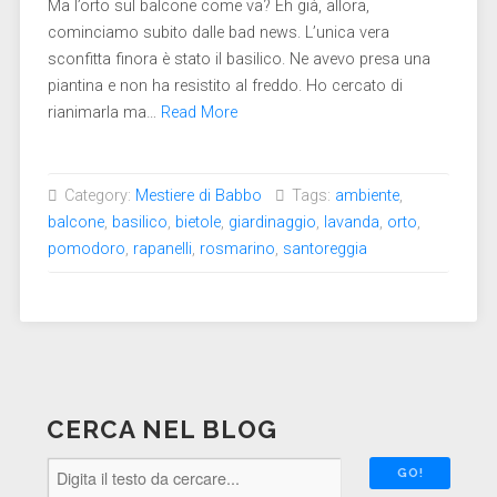
Ma l’orto sul balcone come va? Eh già, allora,
cominciamo subito dalle bad news. L’unica vera
sconfitta finora è stato il basilico. Ne avevo presa una
piantina e non ha resistito al freddo. Ho cercato di
rianimarla ma…
Read More
Category:
Mestiere di Babbo
Tags:
ambiente
,
balcone
,
basilico
,
bietole
,
giardinaggio
,
lavanda
,
orto
,
pomodoro
,
rapanelli
,
rosmarino
,
santoreggia
CERCA NEL BLOG