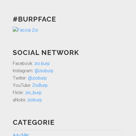
#BURPFACE
SOCIAL NETWORK
Facebook:
zio.burp
Instagram:
@zioburp
Twitter:
@zioburp
YouTube:
ZioBurp
Flickr:
zio_burp
aNobii:
zioburp
CATEGORIE
Adv/Mkt