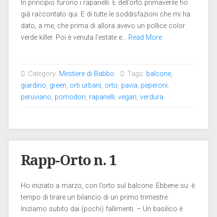
In principio furono i rapanelli. E dell’orto primaverile ho
già raccontato qui. E di tutte le soddisfazioni che mi ha
dato, a me, che prima di allora avevo un pollice color
verde killer. Poi è venuta l’estate e…
Read More
Category:
Mestiere di Babbo
Tags:
balcone
,
giardino
,
green
,
orti urbani
,
orto
,
pavia
,
peperoni
,
peruviano
,
pomodori
,
rapanelli
,
vegan
,
verdura
Rapp-Orto n. 1
Ho iniziato a marzo, con l’orto sul balcone. Ebbene su: è
tempo di tirare un bilancio di un primo trimestre.
Iniziamo subito dai (pochi) fallimenti. – Un basilico è