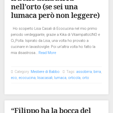
nell’orto (se sei una
lumaca però non leggere)
Ho scoperto Lisa Casali di Ecocucina nel mio primo
periodo verdeggiante, grazie a Kika di VitaimpattoUNO e
Ci_Polla. Ispirato da Lisa, una volta ho provato a
cucinare in lavastoviglie. Poi un’altra volta ho fatto la
mia disastrosa…
Read More
Category:
Mestiere di Babbo
Tags:
assobirra
,
birra
,
eco
,
ecocucina
,
lisacasali
,
lumaca
,
orticola
,
orto
“Filippo ha la bocca del