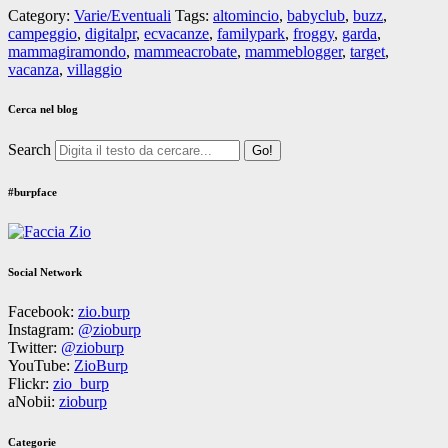
Category:
Varie/Eventuali
Tags:
altomincio
,
babyclub
,
buzz
,
campeggio
,
digitalpr
,
ecvacanze
,
familypark
,
froggy
,
garda
,
mammagiramondo
,
mammeacrobate
,
mammeblogger
,
target
,
vacanza
,
villaggio
Cerca nel blog
Search
#burpface
Social Network
Facebook:
zio.burp
Instagram:
@zioburp
Twitter:
@zioburp
YouTube:
ZioBurp
Flickr:
zio_burp
aNobii:
zioburp
Categorie