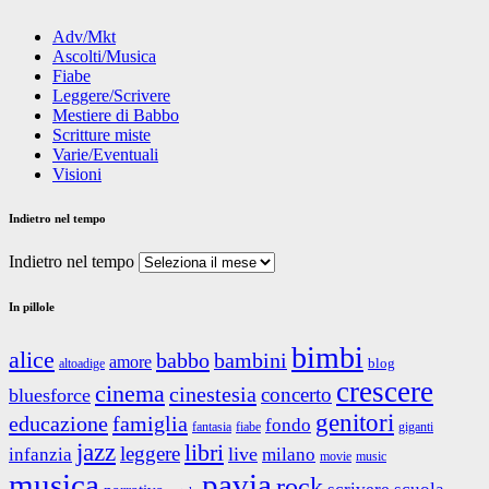
Adv/Mkt
Ascolti/Musica
Fiabe
Leggere/Scrivere
Mestiere di Babbo
Scritture miste
Varie/Eventuali
Visioni
Indietro nel tempo
Indietro nel tempo
In pillole
bimbi
alice
babbo
bambini
amore
blog
altoadige
crescere
cinema
cinestesia
concerto
bluesforce
genitori
educazione
famiglia
fondo
fantasia
giganti
fiabe
jazz
libri
leggere
live
infanzia
milano
movie
music
musica
pavia
rock