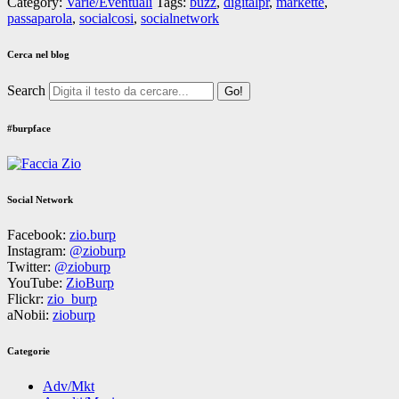
Category:
Varie/Eventuali
Tags:
buzz
,
digitalpr
,
markette
,
passaparola
,
socialcosi
,
socialnetwork
Cerca nel blog
Search
#burpface
Social Network
Facebook:
zio.burp
Instagram:
@zioburp
Twitter:
@zioburp
YouTube:
ZioBurp
Flickr:
zio_burp
aNobii:
zioburp
Categorie
Adv/Mkt