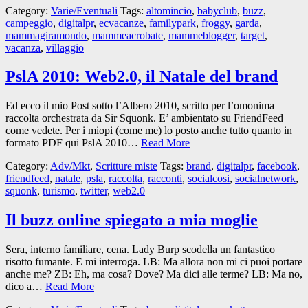
Category:
Varie/Eventuali
Tags:
altomincio
,
babyclub
,
buzz
,
campeggio
,
digitalpr
,
ecvacanze
,
familypark
,
froggy
,
garda
,
mammagiramondo
,
mammeacrobate
,
mammeblogger
,
target
,
vacanza
,
villaggio
PslA 2010: Web2.0, il Natale del brand
Ed ecco il mio Post sotto l’Albero 2010, scritto per l’omonima
raccolta orchestrata da Sir Squonk. E’ ambientato su FriendFeed
come vedete. Per i miopi (come me) lo posto anche tutto quanto in
formato PDF qui PslA 2010…
Read More
Category:
Adv/Mkt
,
Scritture miste
Tags:
brand
,
digitalpr
,
facebook
,
friendfeed
,
natale
,
psla
,
raccolta
,
racconti
,
socialcosi
,
socialnetwork
,
squonk
,
turismo
,
twitter
,
web2.0
Il buzz online spiegato a mia moglie
Sera, interno familiare, cena. Lady Burp scodella un fantastico
risotto fumante. E mi interroga. LB: Ma allora non mi ci puoi portare
anche me? ZB: Eh, ma cosa? Dove? Ma dici alle terme? LB: Ma no,
dico a…
Read More