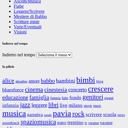
Ascolti/Musica
Fiabe
Leggere/Scrivere
Mestiere di Babbo
Scritture miste
Varie/Eventuali
Visioni
Indietro nel tempo
Indietro nel tempo
In pillole
bimbi
alice
babbo
bambini
amore
blog
altoadige
crescere
cinema
cinestesia
concerto
bluesforce
genitori
educazione
famiglia
fondo
fantasia
giganti
fiabe
jazz
libri
leggere
live
infanzia
milano
movie
music
musica
pavia
rock
scrivere
scuola
narrativa
sesso
natale
spaziomusica
trentino
teatro
vacanze
soundtrack
tv
vacanza