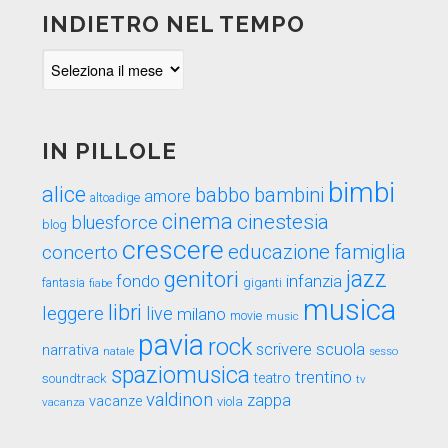
INDIETRO NEL TEMPO
Indietro
nel
tempo
IN PILLOLE
bimbi
alice
babbo
bambini
amore
altoadige
cinema
cinestesia
bluesforce
blog
crescere
educazione
famiglia
concerto
genitori
jazz
fondo
infanzia
fantasia
fiabe
giganti
musica
libri
leggere
live
milano
movie
music
pavia
rock
scuola
scrivere
narrativa
sesso
natale
spaziomusica
trentino
teatro
soundtrack
tv
valdinon
zappa
vacanze
viola
vacanza