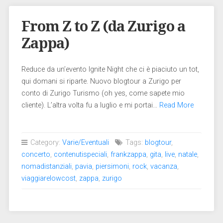
From Z to Z (da Zurigo a
Zappa)
Reduce da un’evento Ignite Night che ci è piaciuto un tot,
qui domani si riparte. Nuovo blogtour a Zurigo per
conto di Zurigo Turismo (oh yes, come sapete mio
cliente). L’altra volta fu a luglio e mi portai…
Read More
Category:
Varie/Eventuali
Tags:
blogtour
,
concerto
,
contenutispeciali
,
frankzappa
,
gita
,
live
,
natale
,
nomadistanziali
,
pavia
,
piersimoni
,
rock
,
vacanza
,
viaggiarelowcost
,
zappa
,
zurigo